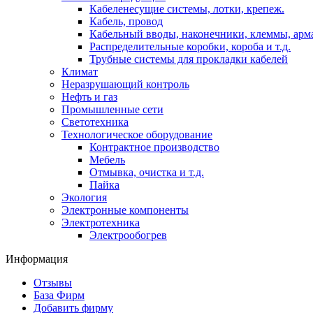
Кабеленесущие системы, лотки, крепеж.
Кабель, провод
Кабельный вводы, наконечники, клеммы, арм
Распределительные коробки, короба и т.д.
Трубные системы для прокладки кабелей
Климат
Неразрушающий контроль
Нефть и газ
Промышленные сети
Светотехника
Технологическое оборудование
Контрактное производство
Мебель
Отмывка, очистка и т.д.
Пайка
Экология
Электронные компоненты
Электротехника
Электрообогрев
Информация
Отзывы
База Фирм
Добавить фирму