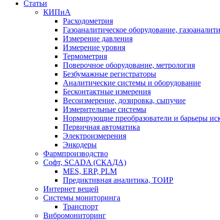
Статьи
КИПиА
Расходометрия
Газоаналитическое оборудование, газоаналит
Измерение давления
Измерение уровня
Термометрия
Поверочное оборудование, метрология
Безбумажные регистраторы
Аналитические системы и оборудование
Бесконтактные измерения
Весоизмерение, дозировка, сыпучие
Измерительные системы
Нормирующие преобразователи и барьеры ис
Первичная автоматика
Электроизмерения
Энкодеры
Фармпроизводство
Софт, SCADA (СКАДА)
MES, ERP, PLM
Предиктивная аналитика, ТОИР
Интернет вещей
Системы мониторинга
Транспорт
Вибромониторинг