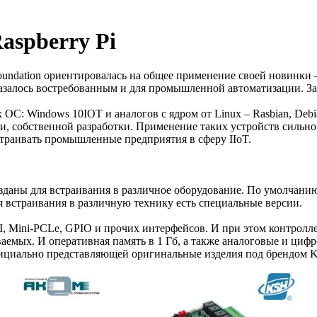
aspberry Pi
oundation ориентировалась на общее применение своей новинки
казалось востребованным и для промышленной автоматизации. За 
 ОС: Windows 10IOT и аналогов с ядром от Linux – Rasbian, Deb
ии, собственной разработки. Применение таких устройств сильн
траивать промышленные предприятия в сферу IIoT.
аны для встраивания в различное оборудование. По умолчанию 
я встраивания в различную технику есть специальные версии.
DMI, Mini-PCLe, GPIO и прочих интерфейсов. И при этом контр
ваемых. И оперативная память в 1 Гб, а также аналоговые и циф
фициально представляющей оригинальные изделия под брендом 