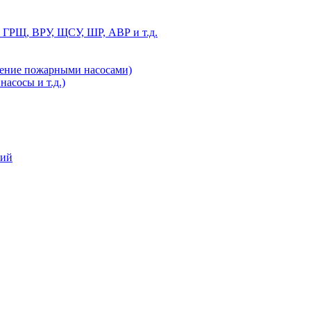
 ГРЩ, ВРУ, ЩСУ, ШР, АВР и т.д.
ление пожарными насосами)
асосы и т.д.)
ний