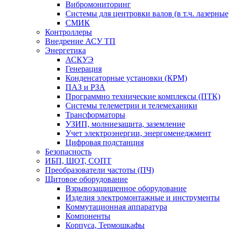
Вибромониторинг
Системы для центровки валов (в т.ч. лазерные
СМИК
Контроллеры
Внедрение АСУ ТП
Энергетика
АСКУЭ
Генерация
Конденсаторные установки (КРМ)
ПАЗ и РЗА
Программно технические комплексы (ПТК)
Системы телеметрии и телемеханики
Трансформаторы
УЗИП, молниезащита, заземление
Учет электроэнергии, энергоменеджмент
Цифровая подстанция
Безопасность
ИБП, ШОТ, СОПТ
Преобразователи частоты (ПЧ)
Щитовое оборудование
Взрывозащищенное оборудование
Изделия электромонтажные и инструменты
Коммутационная аппаратура
Компоненты
Корпуса, Термошкафы