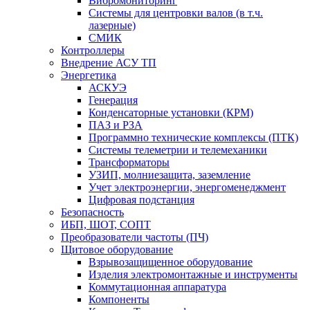
Вибромониторинг
Системы для центровки валов (в т.ч.
лазерные)
СМИК
Контроллеры
Внедрение АСУ ТП
Энергетика
АСКУЭ
Генерация
Конденсаторные установки (КРМ)
ПАЗ и РЗА
Программно технические комплексы (ПТК)
Системы телеметрии и телемеханики
Трансформаторы
УЗИП, молниезащита, заземление
Учет электроэнергии, энергоменеджмент
Цифровая подстанция
Безопасность
ИБП, ШОТ, СОПТ
Преобразователи частоты (ПЧ)
Щитовое оборудование
Взрывозащищенное оборудование
Изделия электромонтажные и инструменты
Коммутационная аппаратура
Компоненты