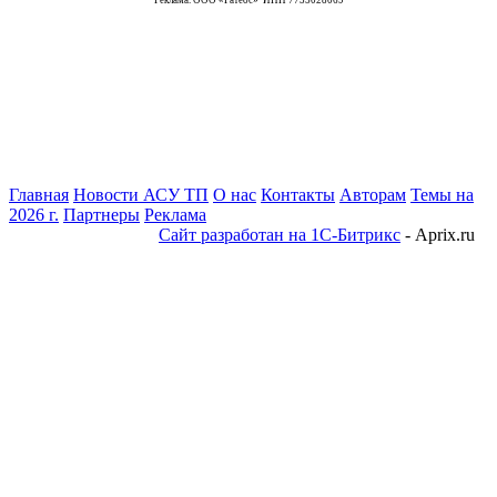
Реклама. ООО «Ратеос» ИНН 7735028069
Главная
Новости АСУ ТП
О нас
Контакты
Авторам
Темы на
2026 г.
Партнеры
Реклама
Сайт разработан на 1С-Битрикс
- Aprix.ru