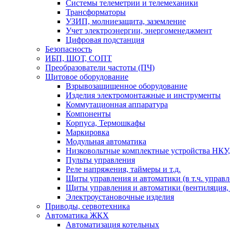
Системы телеметрии и телемеханики
Трансформаторы
УЗИП, молниезащита, заземление
Учет электроэнергии, энергоменеджмент
Цифровая подстанция
Безопасность
ИБП, ШОТ, СОПТ
Преобразователи частоты (ПЧ)
Щитовое оборудование
Взрывозащищенное оборудование
Изделия электромонтажные и инструменты
Коммутационная аппаратура
Компоненты
Корпуса, Термошкафы
Маркировка
Модульная автоматика
Низковольтные комплектные устройства НКУ,
Пульты управления
Реле напряжения, таймеры и т.д.
Щиты управления и автоматики (в т.ч. управ
Щиты управления и автоматики (вентиляция, н
Электроустановочные изделия
Приводы, сервотехника
Автоматика ЖКХ
Автоматизация котельных