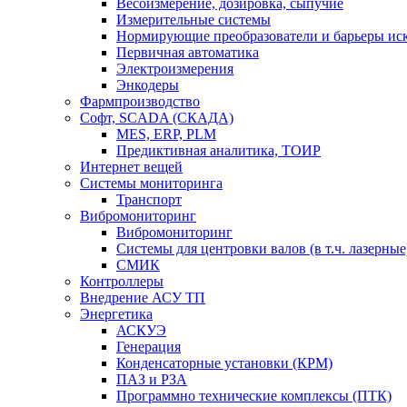
Весоизмерение, дозировка, сыпучие
Измерительные системы
Нормирующие преобразователи и барьеры ис
Первичная автоматика
Электроизмерения
Энкодеры
Фармпроизводство
Софт, SCADA (СКАДА)
MES, ERP, PLM
Предиктивная аналитика, ТОИР
Интернет вещей
Системы мониторинга
Транспорт
Вибромониторинг
Вибромониторинг
Системы для центровки валов (в т.ч. лазерные
СМИК
Контроллеры
Внедрение АСУ ТП
Энергетика
АСКУЭ
Генерация
Конденсаторные установки (КРМ)
ПАЗ и РЗА
Программно технические комплексы (ПТК)