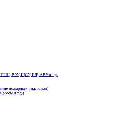
 ГРЩ, ВРУ, ЩСУ, ШР, АВР и т.д.
ление пожарными насосами)
асосы и т.д.)