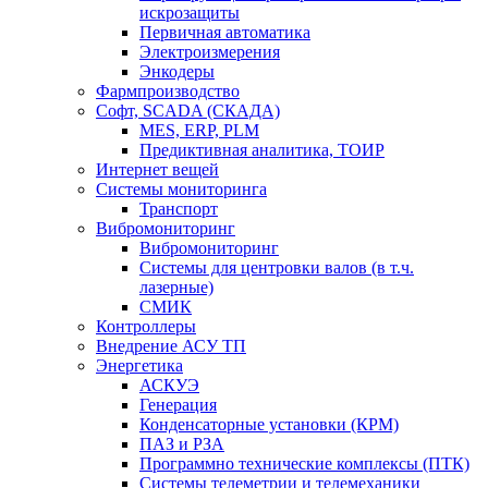
искрозащиты
Первичная автоматика
Электроизмерения
Энкодеры
Фармпроизводство
Софт, SCADA (СКАДА)
MES, ERP, PLM
Предиктивная аналитика, ТОИР
Интернет вещей
Системы мониторинга
Транспорт
Вибромониторинг
Вибромониторинг
Системы для центровки валов (в т.ч.
лазерные)
СМИК
Контроллеры
Внедрение АСУ ТП
Энергетика
АСКУЭ
Генерация
Конденсаторные установки (КРМ)
ПАЗ и РЗА
Программно технические комплексы (ПТК)
Системы телеметрии и телемеханики