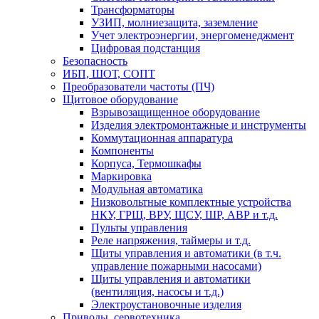
Трансформаторы
УЗИП, молниезащита, заземление
Учет электроэнергии, энергоменеджмент
Цифровая подстанция
Безопасность
ИБП, ШОТ, СОПТ
Преобразователи частоты (ПЧ)
Щитовое оборудование
Взрывозащищенное оборудование
Изделия электромонтажные и инструменты
Коммутационная аппаратура
Компоненты
Корпуса, Термошкафы
Маркировка
Модульная автоматика
Низковольтные комплектные устройства
НКУ, ГРЩ, ВРУ, ЩСУ, ШР, АВР и т.д.
Пульты управления
Реле напряжения, таймеры и т.д.
Щиты управления и автоматики (в т.ч.
управление пожарными насосами)
Щиты управления и автоматики
(вентиляция, насосы и т.д.)
Электроустановочные изделия
Приводы, сервотехника