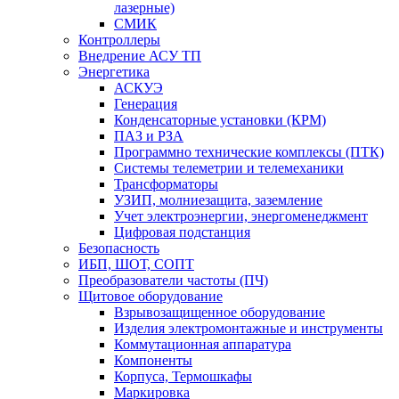
лазерные)
СМИК
Контроллеры
Внедрение АСУ ТП
Энергетика
АСКУЭ
Генерация
Конденсаторные установки (КРМ)
ПАЗ и РЗА
Программно технические комплексы (ПТК)
Системы телеметрии и телемеханики
Трансформаторы
УЗИП, молниезащита, заземление
Учет электроэнергии, энергоменеджмент
Цифровая подстанция
Безопасность
ИБП, ШОТ, СОПТ
Преобразователи частоты (ПЧ)
Щитовое оборудование
Взрывозащищенное оборудование
Изделия электромонтажные и инструменты
Коммутационная аппаратура
Компоненты
Корпуса, Термошкафы
Маркировка