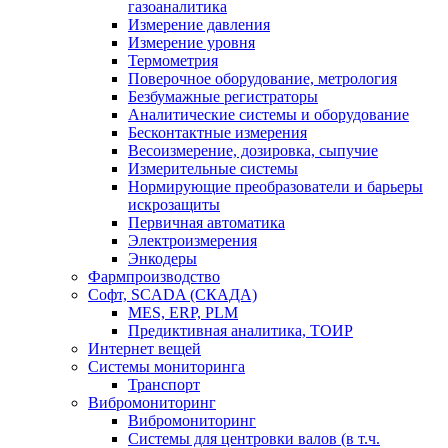
газоаналитика
Измерение давления
Измерение уровня
Термометрия
Поверочное оборудование, метрология
Безбумажные регистраторы
Аналитические системы и оборудование
Бесконтактные измерения
Весоизмерение, дозировка, сыпучие
Измерительные системы
Нормирующие преобразователи и барьеры
искрозащиты
Первичная автоматика
Электроизмерения
Энкодеры
Фармпроизводство
Софт, SCADA (СКАДА)
MES, ERP, PLM
Предиктивная аналитика, ТОИР
Интернет вещей
Системы мониторинга
Транспорт
Вибромониторинг
Вибромониторинг
Системы для центровки валов (в т.ч.