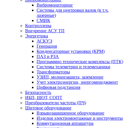
Вибромониторинг
Системы для центровки валов (в т.ч.
лазерные)
СМИК
Контроллеры
Внедрение АСУ ТП
Энергетика
АСКУЭ
Генерация
Конденсаторные установки (КРМ)
ПАЗ и РЗА
Программно технические комплексы (ПТК)
Системы телеметрии и телемеханики
Трансформаторы
УЗИП, молниезащита, заземление
Учет электроэнергии, энергоменеджмент
Цифровая подстанция
Безопасность
ИБП, ШОТ, СОПТ
Преобразователи частоты (ПЧ)
Щитовое оборудование
Взрывозащищенное оборудование
Изделия электромонтажные и инструменты
Коммутационная аппаратура