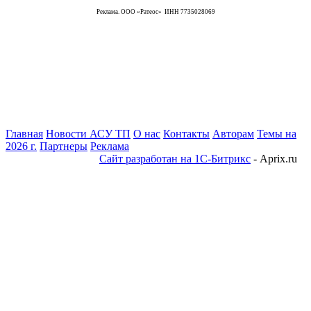
Реклама. ООО «Ратеос» ИНН 7735028069
Главная
Новости АСУ ТП
О нас
Контакты
Авторам
Темы на
2026 г.
Партнеры
Реклама
Сайт разработан на 1С-Битрикс
- Aprix.ru