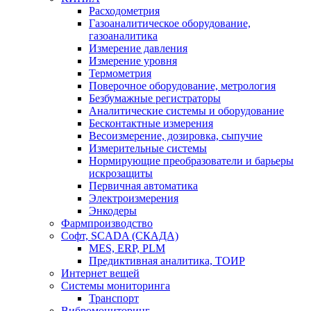
Расходометрия
Газоаналитическое оборудование,
газоаналитика
Измерение давления
Измерение уровня
Термометрия
Поверочное оборудование, метрология
Безбумажные регистраторы
Аналитические системы и оборудование
Бесконтактные измерения
Весоизмерение, дозировка, сыпучие
Измерительные системы
Нормирующие преобразователи и барьеры
искрозащиты
Первичная автоматика
Электроизмерения
Энкодеры
Фармпроизводство
Софт, SCADA (СКАДА)
MES, ERP, PLM
Предиктивная аналитика, ТОИР
Интернет вещей
Системы мониторинга
Транспорт
Вибромониторинг