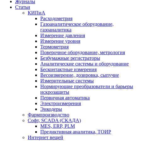
Журналы
Статьи
КИПиА
Расходометрия
Газоаналитическое оборудование,
газоаналитика
Измерение давления
Измерение уровня
Термометрия
Поверочное оборудование, метрология
Безбумажные регистраторы
Аналитические системы и оборудование
Бесконтактные измерения
Весоизмерение, дозировка, сыпучие
Измерительные системы
Нормирующие преобразователи и барьеры
искрозащиты
Первичная автоматика
Электроизмерения
Энкодеры
Фармпроизводство
Софт, SCADA (СКАДА)
MES, ERP, PLM
Предиктивная аналитика, ТОИР
Интернет вещей