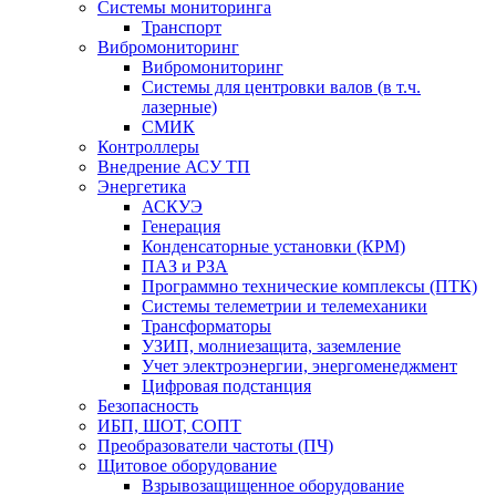
Системы мониторинга
Транспорт
Вибромониторинг
Вибромониторинг
Системы для центровки валов (в т.ч.
лазерные)
СМИК
Контроллеры
Внедрение АСУ ТП
Энергетика
АСКУЭ
Генерация
Конденсаторные установки (КРМ)
ПАЗ и РЗА
Программно технические комплексы (ПТК)
Системы телеметрии и телемеханики
Трансформаторы
УЗИП, молниезащита, заземление
Учет электроэнергии, энергоменеджмент
Цифровая подстанция
Безопасность
ИБП, ШОТ, СОПТ
Преобразователи частоты (ПЧ)
Щитовое оборудование
Взрывозащищенное оборудование