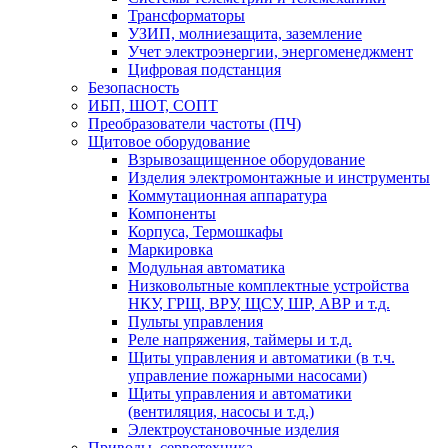
Трансформаторы
УЗИП, молниезащита, заземление
Учет электроэнергии, энергоменеджмент
Цифровая подстанция
Безопасность
ИБП, ШОТ, СОПТ
Преобразователи частоты (ПЧ)
Щитовое оборудование
Взрывозащищенное оборудование
Изделия электромонтажные и инструменты
Коммутационная аппаратура
Компоненты
Корпуса, Термошкафы
Маркировка
Модульная автоматика
Низковольтные комплектные устройства
НКУ, ГРЩ, ВРУ, ЩСУ, ШР, АВР и т.д.
Пульты управления
Реле напряжения, таймеры и т.д.
Щиты управления и автоматики (в т.ч.
управление пожарными насосами)
Щиты управления и автоматики
(вентиляция, насосы и т.д.)
Электроустановочные изделия
Приводы, сервотехника