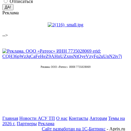
Отписаться
Реклама
-->
Реклама. ООО «Ратеос» ИНН 7735028069
Главная
Новости АСУ ТП
О нас
Контакты
Авторам
Темы на
2026 г.
Партнеры
Реклама
Сайт разработан на 1С-Битрикс
- Aprix.ru