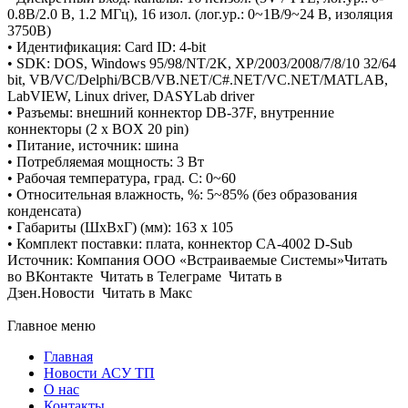
0.8В/2.0 В, 1.2 МГц), 16 изол. (лог.ур.: 0~1В/9~24 В, изоляция
3750В)
• Идентификация: Card ID: 4-bit
• SDK: DOS, Windows 95/98/NT/2K, XP/2003/2008/7/8/10 32/64
bit, VB/VC/Delphi/BCB/VB.NET/C#.NET/VC.NET/MATLAB,
LabVIEW, Linux driver, DASYLab driver
• Разъемы: внешний коннектор DB-37F, внутренние
коннекторы (2 x BOX 20 pin)
• Питание, источник: шина
• Потребляемая мощность: 3 Вт
• Рабочая температура, град. C: 0~60
• Относительная влажность, %: 5~85% (без образования
конденсата)
• Габариты (ШxВxГ) (мм): 163 x 105
• Комплект поставки: плата, коннектор CA-4002 D-Sub
Источник: Компания ООО «Встраиваемые Системы»Читать
во ВКонтакте Читать в Телеграме Читать в
Дзен.Новости Читать в Макс
Главное меню
Главная
Новости АСУ ТП
О нас
Контакты