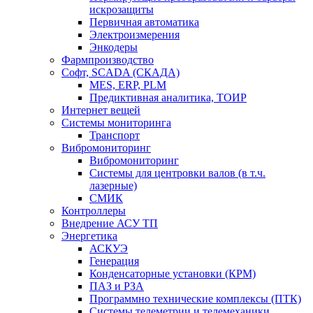
искрозащиты
Первичная автоматика
Электроизмерения
Энкодеры
Фармпроизводство
Софт, SCADA (СКАДА)
MES, ERP, PLM
Предиктивная аналитика, ТОИР
Интернет вещей
Системы мониторинга
Транспорт
Вибромониторинг
Вибромониторинг
Системы для центровки валов (в т.ч.
лазерные)
СМИК
Контроллеры
Внедрение АСУ ТП
Энергетика
АСКУЭ
Генерация
Конденсаторные установки (КРМ)
ПАЗ и РЗА
Программно технические комплексы (ПТК)
Системы телеметрии и телемеханики