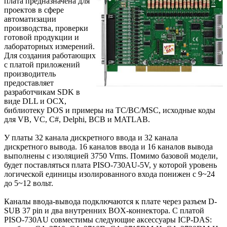
плата предназначена для
проектов в сфере
автоматизации
производства, проверки
готовой продукции и
лабораторных измерений.
Для создания работающих
с платой приложений
производитель
предоставляет
разработчикам SDK в
виде DLL и OCX,
библиотеку DOS и примеры на TC/BC/MSC, исходные коды
для VB, VC, C#, Delphi, BCB и MATLAB.
У платы 32 канала дискретного ввода и 32 канала
дискретного вывода. 16 каналов ввода и 16 каналов вывода
выполнены с изоляцией 3750 Vrms. Помимо базовой модели,
будет поставляться плата PISO-730AU-5V, у которой уровень
логической единицы изолированного входа понижен с 9~24
до 5~12 вольт.
Каналы ввода-вывода подключаются к плате через разъем D-
SUB 37 pin и два внутренних BOX-коннектора. С платой
PISO-730AU совместимы следующие аксессуары ICP-DAS: