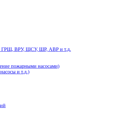
 ГРЩ, ВРУ, ЩСУ, ШР, АВР и т.д.
ление пожарными насосами)
асосы и т.д.)
ний