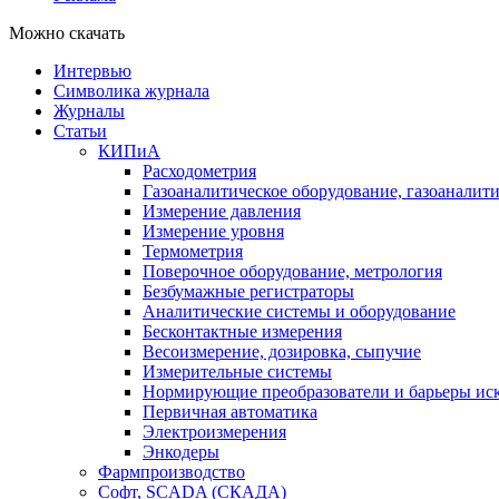
Можно скачать
Интервью
Символика журнала
Журналы
Статьи
КИПиА
Расходометрия
Газоаналитическое оборудование, газоаналит
Измерение давления
Измерение уровня
Термометрия
Поверочное оборудование, метрология
Безбумажные регистраторы
Аналитические системы и оборудование
Бесконтактные измерения
Весоизмерение, дозировка, сыпучие
Измерительные системы
Нормирующие преобразователи и барьеры ис
Первичная автоматика
Электроизмерения
Энкодеры
Фармпроизводство
Софт, SCADA (СКАДА)