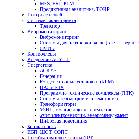
MES, ERP, PLM
Предиктивная аналитика, ТОИР
Интернет вещей
Системы мониторинга
Транспорт
Вибромониторинг
Вибромониторинг
Системы для центровки валов (в т.ч. лазерные
СМИК
Контроллеры
Внедрение АСУ ТП
Энергетика
АСКУЭ
Генерация
Конденсаторные установки (КРМ)
ПАЗ и РЗА
Программно технические комплексы (ПТК)
Системы телеметрии и телемеханики
Трансформаторы
УЗИП, молниезащита, заземление
Учет электроэнергии, энергоменеджмент
Цифровая подстанция
Безопасность
ИБП, ШОТ, СОПТ
Преобразователи частоты (ПЧ)