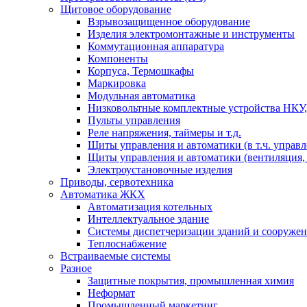
Щитовое оборудование
Взрывозащищенное оборудование
Изделия электромонтажные и инструменты
Коммутационная аппаратура
Компоненты
Корпуса, Термошкафы
Маркировка
Модульная автоматика
Низковольтные комплектные устройства НКУ,
Пульты управления
Реле напряжения, таймеры и т.д.
Щиты управления и автоматики (в т.ч. управ
Щиты управления и автоматики (вентиляция, н
Электроустановочные изделия
Приводы, сервотехника
Автоматика ЖКХ
Автоматизация котельных
Интеллектуальное здание
Системы диспетчеризации зданий и сооруже
Теплоснабжение
Встраиваемые системы
Разное
Защитные покрытия, промышленная химия
Неформат
Промышленный маркетинг