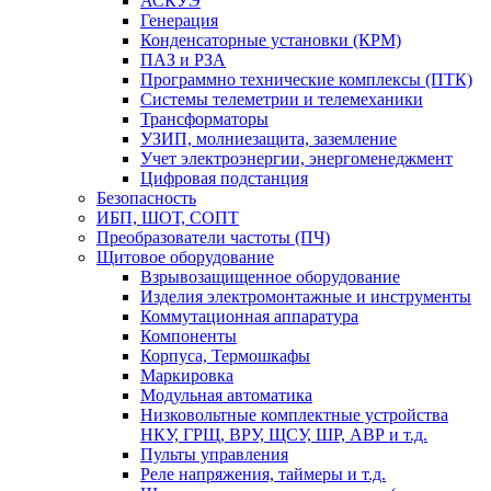
АСКУЭ
Генерация
Конденсаторные установки (КРМ)
ПАЗ и РЗА
Программно технические комплексы (ПТК)
Системы телеметрии и телемеханики
Трансформаторы
УЗИП, молниезащита, заземление
Учет электроэнергии, энергоменеджмент
Цифровая подстанция
Безопасность
ИБП, ШОТ, СОПТ
Преобразователи частоты (ПЧ)
Щитовое оборудование
Взрывозащищенное оборудование
Изделия электромонтажные и инструменты
Коммутационная аппаратура
Компоненты
Корпуса, Термошкафы
Маркировка
Модульная автоматика
Низковольтные комплектные устройства
НКУ, ГРЩ, ВРУ, ЩСУ, ШР, АВР и т.д.
Пульты управления
Реле напряжения, таймеры и т.д.