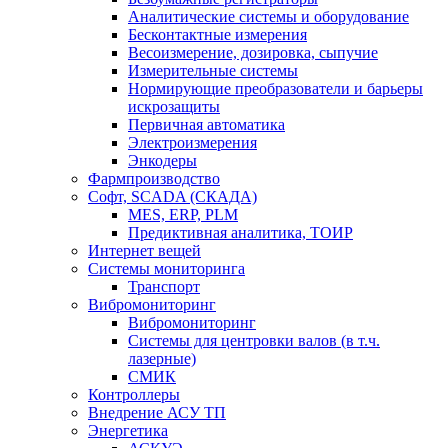
Аналитические системы и оборудование
Бесконтактные измерения
Весоизмерение, дозировка, сыпучие
Измерительные системы
Нормирующие преобразователи и барьеры
искрозащиты
Первичная автоматика
Электроизмерения
Энкодеры
Фармпроизводство
Софт, SCADA (СКАДА)
MES, ERP, PLM
Предиктивная аналитика, ТОИР
Интернет вещей
Системы мониторинга
Транспорт
Вибромониторинг
Вибромониторинг
Системы для центровки валов (в т.ч.
лазерные)
СМИК
Контроллеры
Внедрение АСУ ТП
Энергетика