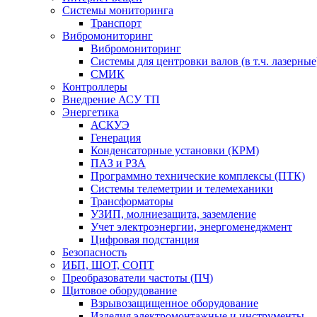
Системы мониторинга
Транспорт
Вибромониторинг
Вибромониторинг
Системы для центровки валов (в т.ч. лазерные
СМИК
Контроллеры
Внедрение АСУ ТП
Энергетика
АСКУЭ
Генерация
Конденсаторные установки (КРМ)
ПАЗ и РЗА
Программно технические комплексы (ПТК)
Системы телеметрии и телемеханики
Трансформаторы
УЗИП, молниезащита, заземление
Учет электроэнергии, энергоменеджмент
Цифровая подстанция
Безопасность
ИБП, ШОТ, СОПТ
Преобразователи частоты (ПЧ)
Щитовое оборудование
Взрывозащищенное оборудование
Изделия электромонтажные и инструменты