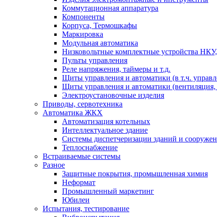
Коммутационная аппаратура
Компоненты
Корпуса, Термошкафы
Маркировка
Модульная автоматика
Низковольтные комплектные устройства НКУ,
Пульты управления
Реле напряжения, таймеры и т.д.
Щиты управления и автоматики (в т.ч. управ
Щиты управления и автоматики (вентиляция, н
Электроустановочные изделия
Приводы, сервотехника
Автоматика ЖКХ
Автоматизация котельных
Интеллектуальное здание
Системы диспетчеризации зданий и сооруже
Теплоснабжение
Встраиваемые системы
Разное
Защитные покрытия, промышленная химия
Неформат
Промышленный маркетинг
Юбилеи
Испытания, тестирование