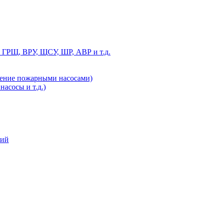
 ГРЩ, ВРУ, ЩСУ, ШР, АВР и т.д.
ление пожарными насосами)
асосы и т.д.)
ний