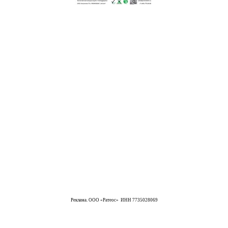
Реклама. ООО «Ратеос» ИНН 7735028069