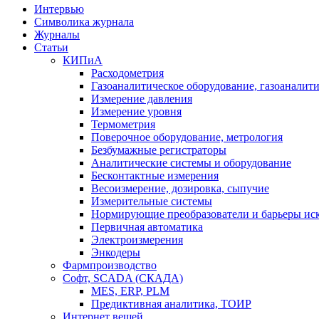
Интервью
Символика журнала
Журналы
Статьи
КИПиА
Расходометрия
Газоаналитическое оборудование, газоаналит
Измерение давления
Измерение уровня
Термометрия
Поверочное оборудование, метрология
Безбумажные регистраторы
Аналитические системы и оборудование
Бесконтактные измерения
Весоизмерение, дозировка, сыпучие
Измерительные системы
Нормирующие преобразователи и барьеры ис
Первичная автоматика
Электроизмерения
Энкодеры
Фармпроизводство
Софт, SCADA (СКАДА)
MES, ERP, PLM
Предиктивная аналитика, ТОИР
Интернет вещей