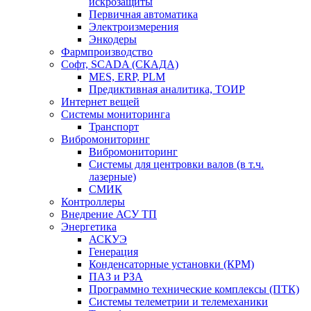
искрозащиты
Первичная автоматика
Электроизмерения
Энкодеры
Фармпроизводство
Софт, SCADA (СКАДА)
MES, ERP, PLM
Предиктивная аналитика, ТОИР
Интернет вещей
Системы мониторинга
Транспорт
Вибромониторинг
Вибромониторинг
Системы для центровки валов (в т.ч.
лазерные)
СМИК
Контроллеры
Внедрение АСУ ТП
Энергетика
АСКУЭ
Генерация
Конденсаторные установки (КРМ)
ПАЗ и РЗА
Программно технические комплексы (ПТК)
Системы телеметрии и телемеханики