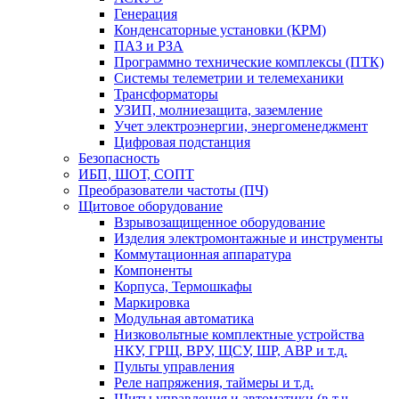
Генерация
Конденсаторные установки (КРМ)
ПАЗ и РЗА
Программно технические комплексы (ПТК)
Системы телеметрии и телемеханики
Трансформаторы
УЗИП, молниезащита, заземление
Учет электроэнергии, энергоменеджмент
Цифровая подстанция
Безопасность
ИБП, ШОТ, СОПТ
Преобразователи частоты (ПЧ)
Щитовое оборудование
Взрывозащищенное оборудование
Изделия электромонтажные и инструменты
Коммутационная аппаратура
Компоненты
Корпуса, Термошкафы
Маркировка
Модульная автоматика
Низковольтные комплектные устройства
НКУ, ГРЩ, ВРУ, ЩСУ, ШР, АВР и т.д.
Пульты управления
Реле напряжения, таймеры и т.д.
Щиты управления и автоматики (в т.ч.