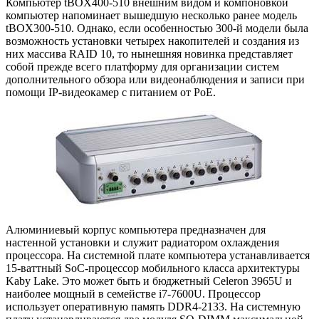
Компьютер tBOX400-510 внешним видом и компоновкой
компьютер напоминает вышедшую несколько ранее модель
tBOX300-510. Однако, если особенностью 300-й модели была
возможность установки четырех накопителей и создания из
них массива RAID 10, то нынешняя новинка представляет
собой прежде всего платформу для организации систем
дополнительного обзора или видеонаблюдения и записи при
помощи IP-видеокамер с питанием от PoE.
Алюминиевый корпус компьютера предназначен для
настенной установки и служит радиатором охлаждения
процессора. На системной плате компьютера устанавливается
15-ваттный SoC-процессор мобильного класса архитектуры
Kaby Lake. Это может быть и бюджетный Celeron 3965U и
наиболее мощный в семействе i7-7600U. Процессор
использует оперативную память DDR4-2133. На системную