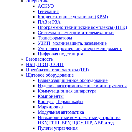
Энергетика
АСКУЭ
Генерация
Конденсаторные установки (КРМ)
ПАЗ и РЗА
Программно технические комплексы (ПТК)
Системы телеметрии и телемеханики
Трансформаторы
УЗИП, молниезащита, заземление
Учет электроэнергии, энергоменеджмент
Цифровая подстанция
Безопасность
ИБП, ШОТ, СОПТ
Преобразователи частоты (ПЧ)
Щитовое оборудование
Взрывозащищенное оборудование
Изделия электромонтажные и инструменты
Коммутационная аппаратура
Компоненты
Корпуса, Термошкафы
Маркировка
Модульная автоматика
Низковольтные комплектные устройства
НКУ, ГРЩ, ВРУ, ЩСУ, ШР, АВР и т.д.
Пульты управления