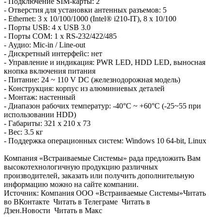
- Подключение SIM-карты: 2
- Отверстия для установки антенных разъемов: 5
- Ethernet: 3 x 10/100/1000 (Intel® i210-IT), 8 x 10/100
- Порты USB: 4 x USB 3.0
- Порты COM: 1 x RS-232/422/485
- Аудио: Mic-in / Line-out
- Дискретный интерфейс: нет
- Управление и индикация: PWR LED, HDD LED, выносная
кнопка включения питания
- Питание: 24 ~ 110 V DC (железнодорожная модель)
- Конструкция: корпус из алюминиевых деталей
- Монтаж: настенный
- Диапазон рабочих температур: -40°C ~ +60°C (-25~55 при
использовании HDD)
- Габариты: 321 x 210 x 73
- Вес: 3.5 кг
- Поддержка операционных систем: Windows 10 64-bit, Linux
Компания «Встраиваемые Cистемы» рада предложить Вам
высокотехнологичную продукцию различных
производителей, заказать или получить дополнительную
информацию можно на сайте компании.
Источник: Компания ООО «Встраиваемые Системы»Читать
во ВКонтакте Читать в Телеграме Читать в
Дзен.Новости Читать в Макс