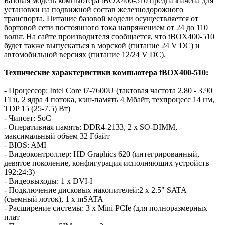
Базовая модель компьютера tBOX400-510 предназначена для
установки на подвижной состав железнодорожного
транспорта. Питание базовой модели осуществляется от
бортовой сети постоянного тока напряжением от 24 до 110
вольт. На сайте производителя сообщается, что tBOX400-510
будет также выпускаться в морской (питание 24 V DC) и
автомобильной версиях (питание 12/24 V DC).
Технические характеристики компьютера tBOX400-510:
- Процессор: Intel Core i7-7600U (тактовая частота 2.80 - 3.90
ГГц, 2 ядра 4 потока, кэш-память 4 Мбайт, техпроцесс 14 нм,
TDP 15 (25-7.5) Вт)
- Чипсет: SoC
- Оперативная память: DDR4-2133, 2 x SO-DIMM,
максимальный объем 32 Гбайт
- BIOS: AMI
- Видеоконтроллер: HD Graphics 620 (интегрированный,
девятое поколение, конфигурация исполняющих устройств
192:24:3)
- Видеовыходы: 1 x DVI-I
- Подключение дисковых накопителей:2 x 2.5" SATA
(съемный лоток), 1 x mSATA
- Расширение системы: 3 x Mini PCIe (для полноразмерных
плат