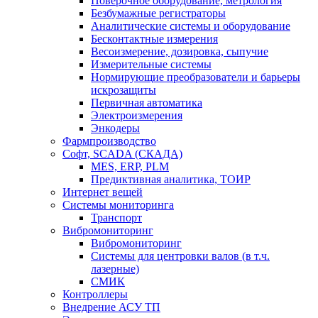
Поверочное оборудование, метрология
Безбумажные регистраторы
Аналитические системы и оборудование
Бесконтактные измерения
Весоизмерение, дозировка, сыпучие
Измерительные системы
Нормирующие преобразователи и барьеры
искрозащиты
Первичная автоматика
Электроизмерения
Энкодеры
Фармпроизводство
Софт, SCADA (СКАДА)
MES, ERP, PLM
Предиктивная аналитика, ТОИР
Интернет вещей
Системы мониторинга
Транспорт
Вибромониторинг
Вибромониторинг
Системы для центровки валов (в т.ч.
лазерные)
СМИК
Контроллеры
Внедрение АСУ ТП