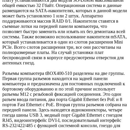
плату устанавливаются два модуля SO-DIMM максимальной
общей емкостью 32 Гбайт. Операционная система и данные
размещаются на SATA-накопителях, которых в данной модели
может быть установлено 1 или 2 штук. Аппаратно
поддерживаются массив RAID 0/1. Накопители ставятся в
съемные лотки на передней панели компьютера, что
позволяет быстро заменить или изъять их без демонтажа всей
системы. Также возможно использование накопителя mSATA,
который устанавливается в один из слотов расширения Mini
PCIe. Всего слотов расширения три, все они раcсчитаны на
полноразмерные платы. На случай установки плат
беспроводной связи в корпусе предусмотрены отверстия для
антенных гнезд.
Разъемы компьютера tBOX400-510 разделены на две группы.
Первая группа разъемов находится на задней панели
компьютера и предназначена для постоянных подключений к
бортовому оборудованию и по этой причине использует
разъемы M12 с резьбовой фиксацией соединения. Это один
разъем ввода питания, два порта Gigabit Ethernet без PoE и 8
портов Fast Ethernet с PoE. Вторая группа разъемов собрана на
передней панели. Здесь находятся аудиоконнекторы, четыре
гнезда шины USB 3, медный порт Gigabit Ethernet с гнездом
RJ45, видеоинтерфейс DVI-I, последовательный интерфейс
RS-232/422/485 с функцией системной консоли, гнездо для