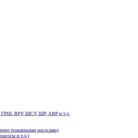
 ГРЩ, ВРУ, ЩСУ, ШР, АВР и т.д.
ление пожарными насосами)
асосы и т.д.)