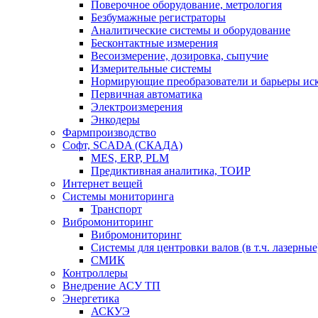
Поверочное оборудование, метрология
Безбумажные регистраторы
Аналитические системы и оборудование
Бесконтактные измерения
Весоизмерение, дозировка, сыпучие
Измерительные системы
Нормирующие преобразователи и барьеры ис
Первичная автоматика
Электроизмерения
Энкодеры
Фармпроизводство
Софт, SCADA (СКАДА)
MES, ERP, PLM
Предиктивная аналитика, ТОИР
Интернет вещей
Системы мониторинга
Транспорт
Вибромониторинг
Вибромониторинг
Системы для центровки валов (в т.ч. лазерные
СМИК
Контроллеры
Внедрение АСУ ТП
Энергетика
АСКУЭ