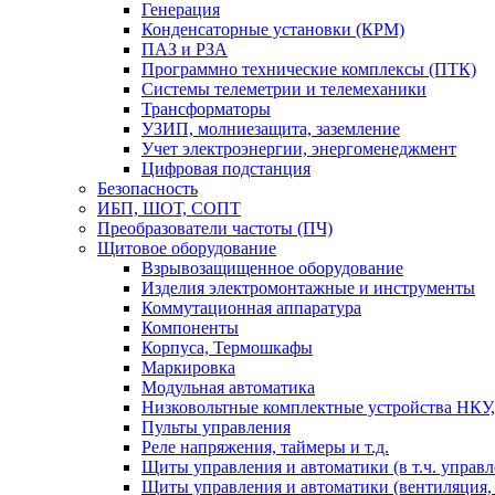
Генерация
Конденсаторные установки (КРМ)
ПАЗ и РЗА
Программно технические комплексы (ПТК)
Системы телеметрии и телемеханики
Трансформаторы
УЗИП, молниезащита, заземление
Учет электроэнергии, энергоменеджмент
Цифровая подстанция
Безопасность
ИБП, ШОТ, СОПТ
Преобразователи частоты (ПЧ)
Щитовое оборудование
Взрывозащищенное оборудование
Изделия электромонтажные и инструменты
Коммутационная аппаратура
Компоненты
Корпуса, Термошкафы
Маркировка
Модульная автоматика
Низковольтные комплектные устройства НКУ,
Пульты управления
Реле напряжения, таймеры и т.д.
Щиты управления и автоматики (в т.ч. управ
Щиты управления и автоматики (вентиляция, н