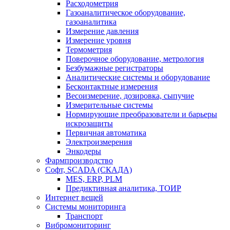
Расходометрия
Газоаналитическое оборудование,
газоаналитика
Измерение давления
Измерение уровня
Термометрия
Поверочное оборудование, метрология
Безбумажные регистраторы
Аналитические системы и оборудование
Бесконтактные измерения
Весоизмерение, дозировка, сыпучие
Измерительные системы
Нормирующие преобразователи и барьеры
искрозащиты
Первичная автоматика
Электроизмерения
Энкодеры
Фармпроизводство
Софт, SCADA (СКАДА)
MES, ERP, PLM
Предиктивная аналитика, ТОИР
Интернет вещей
Системы мониторинга
Транспорт
Вибромониторинг