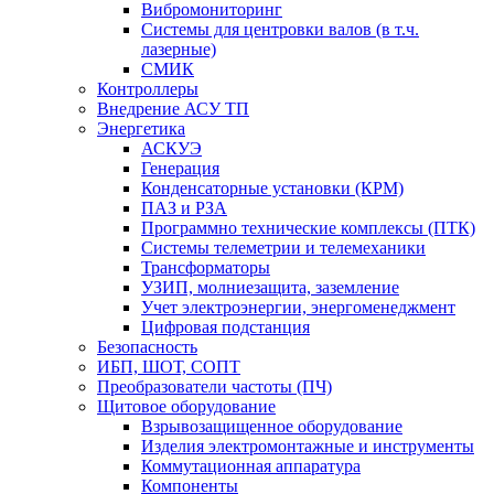
Вибромониторинг
Системы для центровки валов (в т.ч.
лазерные)
СМИК
Контроллеры
Внедрение АСУ ТП
Энергетика
АСКУЭ
Генерация
Конденсаторные установки (КРМ)
ПАЗ и РЗА
Программно технические комплексы (ПТК)
Системы телеметрии и телемеханики
Трансформаторы
УЗИП, молниезащита, заземление
Учет электроэнергии, энергоменеджмент
Цифровая подстанция
Безопасность
ИБП, ШОТ, СОПТ
Преобразователи частоты (ПЧ)
Щитовое оборудование
Взрывозащищенное оборудование
Изделия электромонтажные и инструменты
Коммутационная аппаратура
Компоненты