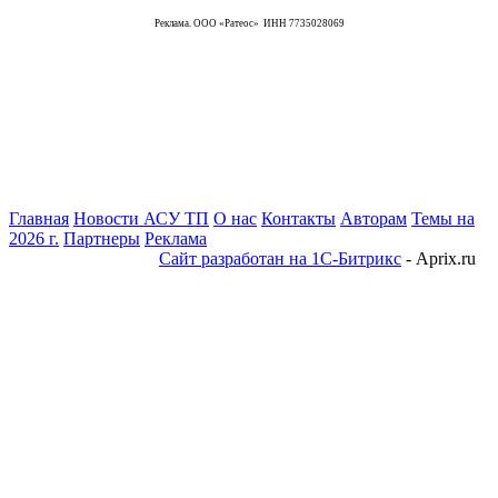
Реклама. ООО «Ратеос» ИНН 7735028069
Главная
Новости АСУ ТП
О нас
Контакты
Авторам
Темы на
2026 г.
Партнеры
Реклама
Сайт разработан на 1С-Битрикс
- Aprix.ru