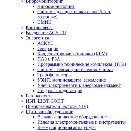
Вибромониторинг
Вибромониторинг
Системы для центровки валов (в т.ч.
лазерные)
СМИК
Контроллеры
Внедрение АСУ ТП
Энергетика
АСКУЭ
Генерация
Конденсаторные установки (КРМ)
ПАЗ и РЗА
Программно технические комплексы (ПТК)
Системы телеметрии и телемеханики
Трансформаторы
УЗИП, молниезащита, заземление
Учет электроэнергии, энергоменеджмент
Цифровая подстанция
Безопасность
ИБП, ШОТ, СОПТ
Преобразователи частоты (ПЧ)
Щитовое оборудование
Взрывозащищенное оборудование
Изделия электромонтажные и инструменты
Коммутационная аппаратура