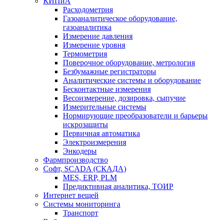
КИПиА
Расходометрия
Газоаналитическое оборудование,
газоаналитика
Измерение давления
Измерение уровня
Термометрия
Поверочное оборудование, метрология
Безбумажные регистраторы
Аналитические системы и оборудование
Бесконтактные измерения
Весоизмерение, дозировка, сыпучие
Измерительные системы
Нормирующие преобразователи и барьеры
искрозащиты
Первичная автоматика
Электроизмерения
Энкодеры
Фармпроизводство
Софт, SCADA (СКАДА)
MES, ERP, PLM
Предиктивная аналитика, ТОИР
Интернет вещей
Системы мониторинга
Транспорт