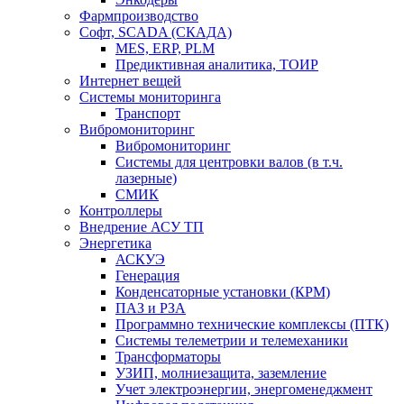
Фармпроизводство
Софт, SCADA (СКАДА)
MES, ERP, PLM
Предиктивная аналитика, ТОИР
Интернет вещей
Системы мониторинга
Транспорт
Вибромониторинг
Вибромониторинг
Системы для центровки валов (в т.ч.
лазерные)
СМИК
Контроллеры
Внедрение АСУ ТП
Энергетика
АСКУЭ
Генерация
Конденсаторные установки (КРМ)
ПАЗ и РЗА
Программно технические комплексы (ПТК)
Системы телеметрии и телемеханики
Трансформаторы
УЗИП, молниезащита, заземление
Учет электроэнергии, энергоменеджмент