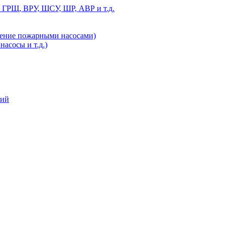
 ГРЩ, ВРУ, ЩСУ, ШР, АВР и т.д.
ление пожарными насосами)
асосы и т.д.)
ний