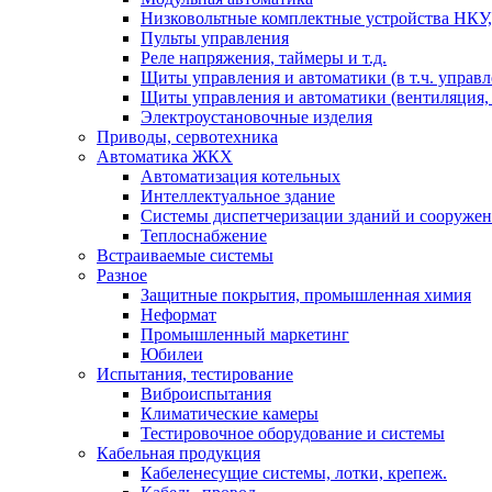
Низковольтные комплектные устройства НКУ,
Пульты управления
Реле напряжения, таймеры и т.д.
Щиты управления и автоматики (в т.ч. управ
Щиты управления и автоматики (вентиляция, н
Электроустановочные изделия
Приводы, сервотехника
Автоматика ЖКХ
Автоматизация котельных
Интеллектуальное здание
Системы диспетчеризации зданий и сооруже
Теплоснабжение
Встраиваемые системы
Разное
Защитные покрытия, промышленная химия
Неформат
Промышленный маркетинг
Юбилеи
Испытания, тестирование
Виброиспытания
Климатические камеры
Тестировочное оборудование и системы
Кабельная продукция
Кабеленесущие системы, лотки, крепеж.