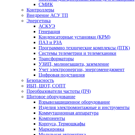
СМИК
Контроллеры
Внедрение АСУ ТП
Энергетика
АСКУЭ
Генерация
Конденсаторные установки (КРМ)
ПАЗ и РЗА
Программно технические комплексы (ПТК)
Системы телеметрии и телемеханики
Трансформаторы
УЗИП, молниезащита, заземление
Учет электроэнергии, энергоменеджмент
Цифровая подстанция
Безопасность
ИБП, ШОТ, СОПТ
Преобразователи частоты (ПЧ)
Щитовое оборудование
Взрывозащищенное оборудование
Изделия электромонтажные и инструменты
Коммутационная аппаратура
Компоненты
Корпуса, Термошкафы
Маркировка
Модульная автоматика