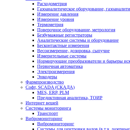
Расходометрия
Газоаналитическое оборудование, газоаналит
Измерение давления
Измерение уровня
Термометрия
Поверочное оборудование, метрология
Безбумажные регистраторы
Аналитические системы и оборудование
Бесконтактные измерения
Весоизмерение, дозировка, сыпучие
Измерительные системы
Нормирующие преобразователи и барьеры ис
Первичная автоматика
Электроизмерения
Энкодеры
Фармпроизводство
Софт, SCADA (СКАДА)
MES, ERP, PLM
Предиктивная аналитика, ТОИР
Интернет вещей
Системы мониторинга
Транспорт
Вибромониторинг
Вибромониторинг
Системы для центровки валов (в т.ч. лазерные