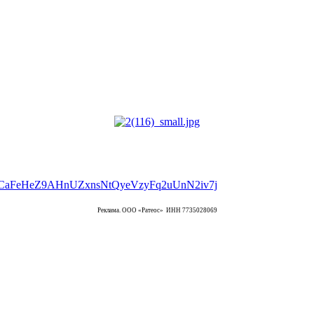
Реклама. ООО «Ратеос» ИНН 7735028069