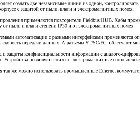
воляет создать две независимые линии из одной, контролироват
рпусе с защитой от пыли, влаги и электромагнитных помех.
и продления применяются повторители Fieldbus HUB. Хабы пром
 от пыли и влаги степени IP30 и от электромагнитных помех.
емами автоматизации с разными интерфейсами применяются опти
ь скорость передачи данных. А разъемы ST/SC/FC облегчают м
ла и защиты конфиденциальности информации с аналого-цифров
. Устройства позволяют снизить электромагнитные и кольцевые
я так же можно использовать промышленные Ethernet коммутатор