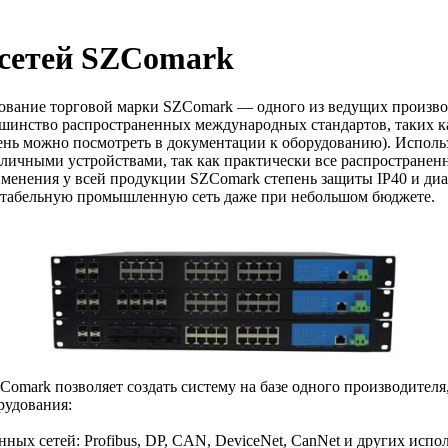
сетей SZComark
ание торговой марки SZComark — одного из ведущих производ
ьшинство распространенных международных стандартов, таких как
чень можно посмотреть в документации к оборудованию). Исполь
зличными устройствами, так как практически все распростране
менения у всей продукции SZComark степень защиты IP40 и диап
нтабельную промышленную сеть даже при небольшом бюджете.
ark позволяет создать систему на базе одного производителя, 
рудования:
ых сетей: Profibus, DP, CAN, DeviceNet, CanNet и других испо