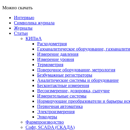
Можно скачать
Интервью
Символика журнала
Журналы
Статьи
КИПиА
Расходометрия
Газоаналитическое оборудование, газоаналит
Измерение давления
Измерение уровня
Термометрия
Поверочное оборудование, метрология
Безбумажные регистраторы
Аналитические системы и оборудование
Бесконтактные измерения
Весоизмерение, дозировка, сыпучие
Измерительные системы
Нормирующие преобразователи и барьеры ис
Первичная автоматика
Электроизмерения
Энкодеры
Фармпроизводство
Софт, SCADA (СКАДА)