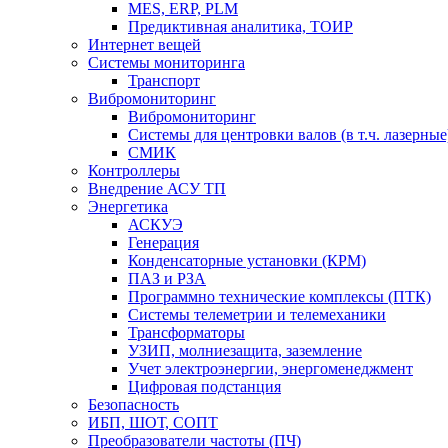
MES, ERP, PLM
Предиктивная аналитика, ТОИР
Интернет вещей
Системы мониторинга
Транспорт
Вибромониторинг
Вибромониторинг
Системы для центровки валов (в т.ч. лазерные
СМИК
Контроллеры
Внедрение АСУ ТП
Энергетика
АСКУЭ
Генерация
Конденсаторные установки (КРМ)
ПАЗ и РЗА
Программно технические комплексы (ПТК)
Системы телеметрии и телемеханики
Трансформаторы
УЗИП, молниезащита, заземление
Учет электроэнергии, энергоменеджмент
Цифровая подстанция
Безопасность
ИБП, ШОТ, СОПТ
Преобразователи частоты (ПЧ)