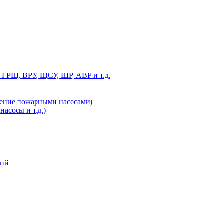
 ГРЩ, ВРУ, ЩСУ, ШР, АВР и т.д.
ление пожарными насосами)
асосы и т.д.)
ний