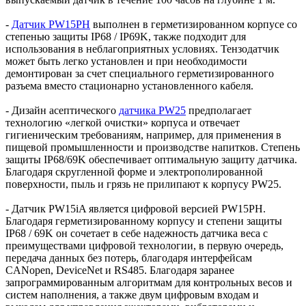
-
Датчик PW15PH
выполнен в герметизированном корпусе со
степенью защиты IP68 / IP69K, также подходит для
использования в неблагоприятных условиях. Тензодатчик
может быть легко установлен и при необходимости
демонтирован за счет специального герметизированного
разъема вместо стационарно установленного кабеля.
- Дизайн асептического
датчика PW25
предполагает
технологию «легкой очистки» корпуса и отвечает
гигиеническим требованиям, например, для применения в
пищевой промышленности и производстве напитков. Степень
защиты IP68/69K обеспечивает оптимальную защиту датчика.
Благодаря скругленной форме и электрополированной
поверхности, пыль и грязь не прилипают к корпусу PW25.
- Датчик PW15iA является цифровой версией PW15PH.
Благодаря герметизированному корпусу и степени защиты
IP68 / 69K он сочетает в себе надежность датчика веса с
преимуществами цифровой технологии, в первую очередь,
передача данных без потерь, благодаря интерфейсам
CANopen, DeviceNet и RS485. Благодаря заранее
запрограммированным алгоритмам для контрольных весов и
систем наполнения, а также двум цифровым входам и