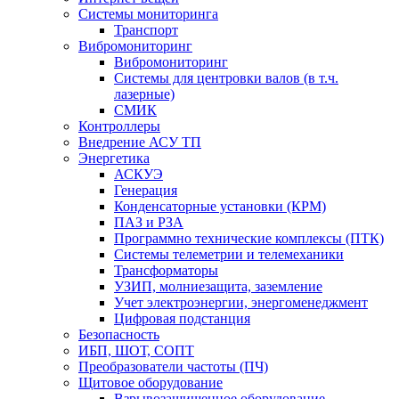
Системы мониторинга
Транспорт
Вибромониторинг
Вибромониторинг
Системы для центровки валов (в т.ч.
лазерные)
СМИК
Контроллеры
Внедрение АСУ ТП
Энергетика
АСКУЭ
Генерация
Конденсаторные установки (КРМ)
ПАЗ и РЗА
Программно технические комплексы (ПТК)
Системы телеметрии и телемеханики
Трансформаторы
УЗИП, молниезащита, заземление
Учет электроэнергии, энергоменеджмент
Цифровая подстанция
Безопасность
ИБП, ШОТ, СОПТ
Преобразователи частоты (ПЧ)
Щитовое оборудование
Взрывозащищенное оборудование