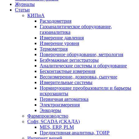
Журналы
Статьи
КИПиА
Расходометрия
Газоаналитическое оборудование,
газоаналитика
Измерение давления
Измерение уровня
Термометрия
Поверочное оборудование, метрология
Безбумажные регистраторы
Аналитические системы и оборудование
Бесконтактные измерения
Весоизмерение, дозировка, сыпучие
Измерительные системы
Нормирующие преобразователи и барьеры
искрозащиты
Первичная автоматика
Электроизмерения
Энкодеры
Фармпроизводство
Софт, SCADA (СКАДА)
MES, ERP, PLM
Предиктивная аналитика, ТОИР
Интернет вещей