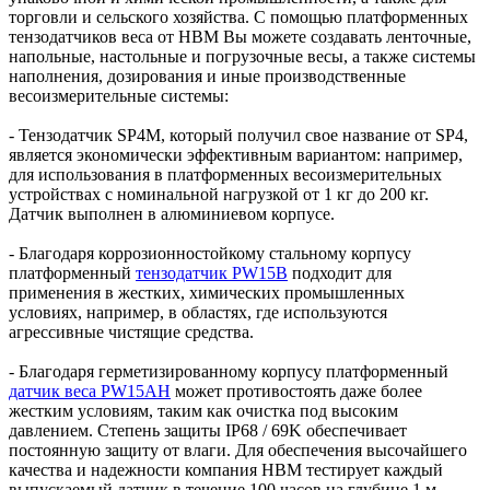
торговли и сельского хозяйства. С помощью платформенных
тензодатчиков веса от НВМ Вы можете создавать ленточные,
напольные, настольные и погрузочные весы, а также системы
наполнения, дозирования и иные производственные
весоизмерительные системы:
- Тензодатчик SP4M, который получил свое название от SP4,
является экономически эффективным вариантом: например,
для использования в платформенных весоизмерительных
устройствах с номинальной нагрузкой от 1 кг до 200 кг.
Датчик выполнен в алюминиевом корпусе.
- Благодаря коррозионностойкому стальному корпусу
платформенный
тензодатчик PW15B
подходит для
применения в жестких, химических промышленных
условиях, например, в областях, где используются
агрессивные чистящие средства.
- Благодаря герметизированному корпусу платформенный
датчик веса PW15AH
может противостоять даже более
жестким условиям, таким как очистка под высоким
давлением. Степень защиты IP68 / 69K обеспечивает
постоянную защиту от влаги. Для обеспечения высочайшего
качества и надежности компания HBM тестирует каждый
выпускаемый датчик в течение 100 часов на глубине 1 м.