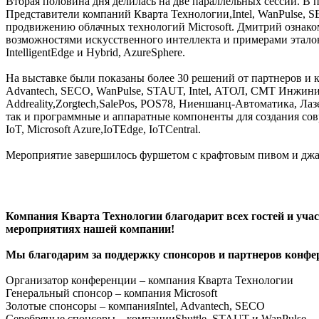
Вторая половина дня делилась на две параллельных сессии. В 
Представители компаний Кварта Технологии,Intel, WanPulse, S
продвижению облачных технологий Microsoft. Дмитрий ознакомил 
возможностями искусственного интеллекта и примерами эталон
IntelligentEdge и Hybrid, AzureSphere.
На выставке были показаны более 30 решений от партнеров и к
Advantech, SECO, WanPulse, STAUT, Intel, АТОЛ, СМТ Инжинир
Addreality,Zorgtech,SalePos, POS78, Ниеншанц-Автоматика, Л
так и программные и аппаратные компоненты для создания сов
IoT, Microsoft Azure,IoTEdge, IoTCentral.
Мероприятие завершилось фуршетом с крафтовым пивом и джа
Компания Кварта Технологии благодарит всех гостей и уча
мероприятиях нашей компании!
Мы благодарим за поддержку спонсоров и партнеров конфе
Организатор конференции – компания Кварта Технологии
Генеральный спонсор – компания Microsoft
Золотые спонсоры – компанияIntel, Advantech, SECO
Серебряные спонсоры – компанииShuttle, STAUT и WanPulse