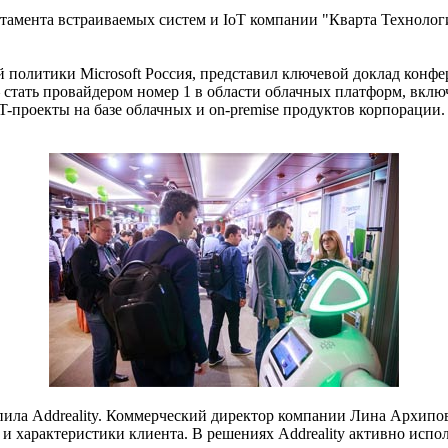
мента встраиваемых систем и IoT компании "Кварта Технологии
 политики Microsoft Россия, представил ключевой доклад конф
 стать провайдером номер 1 в области облачных платформ, вклю
oT-проекты на базе облачных и on-premise продуктов корпорации
пила Addreality. Коммерческий директор компании Лина Архипо
характеристики клиента. В решениях Addreality активно исполь