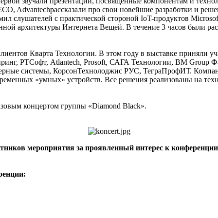
первой звучали презентации, посвященные компонентам и технол
ECO, Advantechрассказали про свои новейшие разработки и реше
слушателей с практической стороной IoT-продуктов Microsoft, от
ной архитектуры Интернета Вещей. В течение 3 часов были рас
лиентов Кварта Технологии. В этом году в выставке приняли уча
инг, РТСофт, Atlantech, Prosoft, САГА Технологии, BM Group Ф
азерные системы, КорсонТехнолоджис РУС, ТеграПрофИТ. Компан
ременных «умных» устройств. Все решения реализованы на техн
зовым концертом группы «Diamond Black».
стников мероприятия за проявленный интерес к конференции 
ренции: