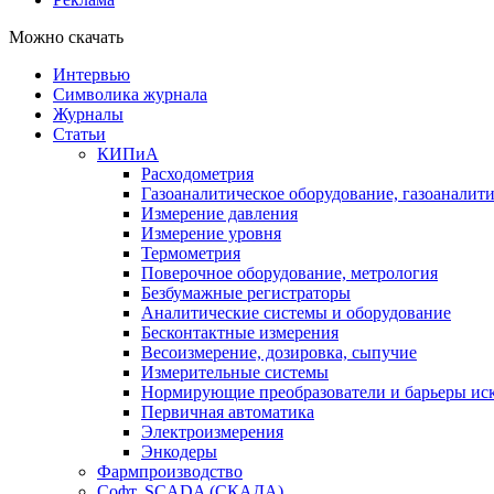
Можно скачать
Интервью
Символика журнала
Журналы
Статьи
КИПиА
Расходометрия
Газоаналитическое оборудование, газоаналит
Измерение давления
Измерение уровня
Термометрия
Поверочное оборудование, метрология
Безбумажные регистраторы
Аналитические системы и оборудование
Бесконтактные измерения
Весоизмерение, дозировка, сыпучие
Измерительные системы
Нормирующие преобразователи и барьеры ис
Первичная автоматика
Электроизмерения
Энкодеры
Фармпроизводство
Софт, SCADA (СКАДА)