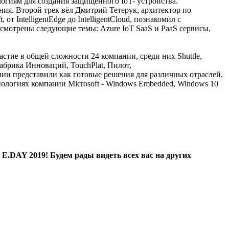
огиям для создания защищенного IoT- устройства.
ния. Второй трек вёл Дмитрий Тетерук, архитектор по
 IntelligentEdge до IntelligentCloud, познакомил с
смотрены следующие темы: Azure IoT SaaS и PaaS сервисы,
стие в общей сложности 24 компании, среди них Shuttle,
абрика Инноваций, TouchPlat, Пилот,
ии представили как готовые решения для различных отраслей,
ологиях компании Microsoft - Windows Embedded, Windows 10
E.DAY 2019! Будем рады видеть всех вас на других