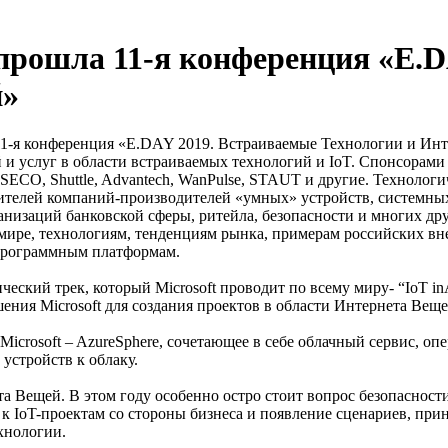
е прошла 11-я конференция «E.
й»
11-я конференция «E.DAY 2019. Встраиваемые Технологии и Ин
 и услуг в области встраиваемых технологий и IoT. Спонсора
l, SECO, Shuttle, Advantech, WanPulse, STAUT и другие. Техно
ителей компаний-производителей «умных» устройств, системных
изаций банковской сферы, ритейла, безопасности и многих дру
 мире, технологиям, тенденциям рынка, примерам российских в
программным платформам.
ческий трек, который Microsoft проводит по всему миру- “IoT in
ния Microsoft для создания проектов в области Интернета Веще
Microsoft – AzureSphere, сочетающее в себе облачный сервис, о
устройств к облаку.
 Вещей. В этом году особенно остро стоит вопрос безопасности,
к IoT-проектам со стороны бизнеса и появление сценариев, при
хнологии.