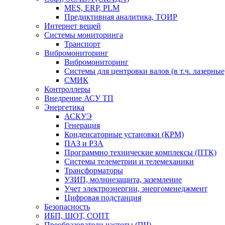
MES, ERP, PLM
Предиктивная аналитика, ТОИР
Интернет вещей
Системы мониторинга
Транспорт
Вибромониторинг
Вибромониторинг
Системы для центровки валов (в т.ч. лазерные
СМИК
Контроллеры
Внедрение АСУ ТП
Энергетика
АСКУЭ
Генерация
Конденсаторные установки (КРМ)
ПАЗ и РЗА
Программно технические комплексы (ПТК)
Системы телеметрии и телемеханики
Трансформаторы
УЗИП, молниезащита, заземление
Учет электроэнергии, энергоменеджмент
Цифровая подстанция
Безопасность
ИБП, ШОТ, СОПТ
Преобразователи частоты (ПЧ)