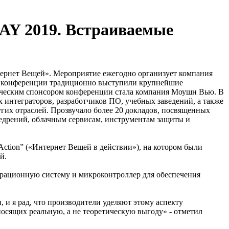
DAY 2019. Встраиваемые
тернет Вещей». Мероприятие ежегодно организует компания
ми конференции традиционно выступили крупнейшие
логическим спонсором конференции стала компания Моушн Вью. В
 интеграторов, разработчиков ПО, учебных заведений, а также
гих отраслей. Прозвучало более 20 докладов, посвященных
недрений, облачным сервисам, инструментам защиты и
Action” («Интернет Вещей в действии»), на котором были
й.
перационную систему и микроконтроллер для обеспечения
 и я рад, что производители уделяют этому аспекту
носящих реальную, а не теоретическую выгоду» - отметил