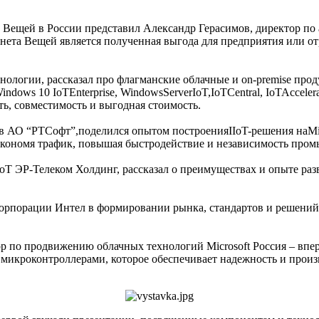
щей в России представил Александр Герасимов, директор по ана
та Вещей является полученная выгода для предприятия или отра
ологии, рассказал про флагманские облачные и on-premise про
indows 10 IoTEnterprise, WindowsServerIoT,IoTCentral, IoTAccel
ть, совместимость и выгодная стоимость.
 АО “РТСофт”,поделился опытом построенияIIoT-решения наMic
экономя трафик, повышая быстродействие и независимость про
oT ЭР-Телеком Холдинг, рассказал о преимуществах и опыте ра
орпорации Интел в формировании рынка, стандартов и решений 
р по продвижению облачных технологий Microsoft Россия – впе
микроконтроллерами, которое обеспечивает надежность и прои