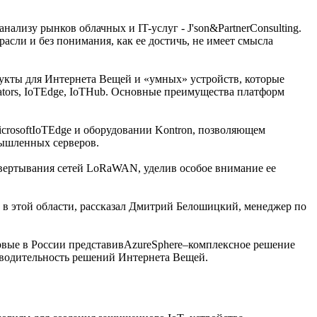
лизу рынков облачных и IT-услуг - J'son&PartnerConsulting.
сли и без понимания, как ее достичь, не имеет смысла
дукты для Интернета Вещей и «умных» устройств, которые
erators, IoTEdge, IoTHub. Основные преимущества платформ
rosoftIoTEdge и оборудовании Kontron, позволяющем
мышленных серверов.
звертывания сетей LoRaWAN, уделив особое внимание ее
в этой области, рассказал Дмитрий Белошицкий, менеджер по
рвые в России представивAzureSphere–комплексное решение
зводительность решений Интернета Вещей.