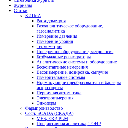
Символика журнала
Журналы
Статьи
КИПиА
Расходометрия
Газоаналитическое оборудование,
газоаналитика
Измерение давления
Измерение уровня
Термометрия
Поверочное оборудование, метрология
Безбумажные регистраторы
Аналитические системы и оборудование
Бесконтактные измерения
Весоизмерение, дозировка, сыпучие
Измерительные системы
Нормирующие преобразователи и барьеры
искрозащиты
Первичная автоматика
Электроизмерения
Энкодеры
Фармпроизводство
Софт, SCADA (СКАДА)
MES, ERP, PLM
Предиктивная аналитика, ТОИР