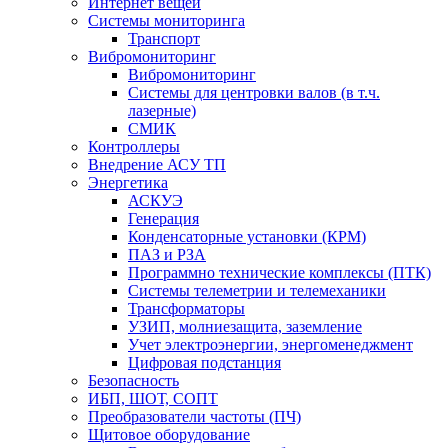
Интернет вещей
Системы мониторинга
Транспорт
Вибромониторинг
Вибромониторинг
Системы для центровки валов (в т.ч.
лазерные)
СМИК
Контроллеры
Внедрение АСУ ТП
Энергетика
АСКУЭ
Генерация
Конденсаторные установки (КРМ)
ПАЗ и РЗА
Программно технические комплексы (ПТК)
Системы телеметрии и телемеханики
Трансформаторы
УЗИП, молниезащита, заземление
Учет электроэнергии, энергоменеджмент
Цифровая подстанция
Безопасность
ИБП, ШОТ, СОПТ
Преобразователи частоты (ПЧ)
Щитовое оборудование