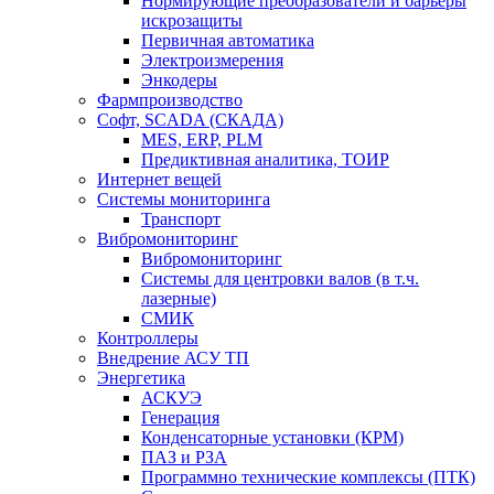
Нормирующие преобразователи и барьеры
искрозащиты
Первичная автоматика
Электроизмерения
Энкодеры
Фармпроизводство
Софт, SCADA (СКАДА)
MES, ERP, PLM
Предиктивная аналитика, ТОИР
Интернет вещей
Системы мониторинга
Транспорт
Вибромониторинг
Вибромониторинг
Системы для центровки валов (в т.ч.
лазерные)
СМИК
Контроллеры
Внедрение АСУ ТП
Энергетика
АСКУЭ
Генерация
Конденсаторные установки (КРМ)
ПАЗ и РЗА
Программно технические комплексы (ПТК)