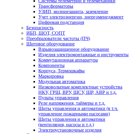
Системы телеметрии и телемеханики
Трансформаторы
УЗИП, молниезащита, заземление
Учет электроэнергии, энергоменеджмент
Цифровая подстанция
Безопасность
ИБП, ШОТ, СОПТ
Преобразователи частоты (ПЧ)
Щитовое оборудование
Взрывозащищенное оборудование
Изделия электромонтажные и инструменты
Коммутационная аппаратура
Компоненты
Корпуса, Термошкафы
Маркировка
Модульная автоматика
Низковольтные комплектные устройства
НКУ, ГРЩ, ВРУ, ЩСУ, ШР, АВР и т.д.
Пульты управления
Реле напряжения, таймеры и т.д.
Щиты управления и автоматики (в т.ч.
управление пожарными насосами)
Щиты управления и автоматики
(вентиляция, насосы и т.д.)
Электроустановочные изделия