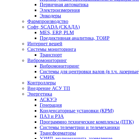
Первичная автоматика
Электроизмерения
Энкодеры
Фармпроизводство
Софт, SCADA (СКАДА)
MES, ERP, PLM
Предиктивная аналитика, ТОИР
Интернет вещей
Системы мониторинга
Транспорт
Вибромониторинг
Вибромониторинг
Системы для центровки валов (в т.ч. лазерные
СМИК
Контроллеры
Внедрение АСУ ТП
Энергетика
АСКУЭ
Генерация
Конденсаторные установки (КРМ)
ПАЗ и РЗА
Программно технические комплексы (ПТК)
Системы телеметрии и телемеханики
Трансформаторы
УЗИП, молниезащита, заземление