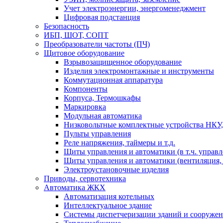
Учет электроэнергии, энергоменеджмент
Цифровая подстанция
Безопасность
ИБП, ШОТ, СОПТ
Преобразователи частоты (ПЧ)
Щитовое оборудование
Взрывозащищенное оборудование
Изделия электромонтажные и инструменты
Коммутационная аппаратура
Компоненты
Корпуса, Термошкафы
Маркировка
Модульная автоматика
Низковольтные комплектные устройства НКУ,
Пульты управления
Реле напряжения, таймеры и т.д.
Щиты управления и автоматики (в т.ч. управ
Щиты управления и автоматики (вентиляция, н
Электроустановочные изделия
Приводы, сервотехника
Автоматика ЖКХ
Автоматизация котельных
Интеллектуальное здание
Системы диспетчеризации зданий и сооруже