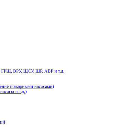
 ГРЩ, ВРУ, ЩСУ, ШР, АВР и т.д.
ление пожарными насосами)
асосы и т.д.)
ний