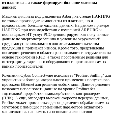
из пластика – а также формирует большие массивы
данных
Машина для литья под давлением Arburg на стенде HARTING
не только производит компоненты из пластика, но и
предоставляет большие массивы данных. На данном примере
HARTING при взаимодействии с компанией ARBURG и
поставщиком ИТ-услуг PCO демонстрирует, как полученные
данные по энергопотреблению и условиям окружающей
среды могут использоваться для отслеживания качества
продукции и признаков износа. Кроме того, представлены
последние решения в области распознавания инструментов на
основе технологии RFID, а также программные решения для
интеграции устаревшего оборудования и протоколов самых
разных производителей.
Компания Cybus Connectware использует "Profinet Sniffing" для
упрощения и более универсального применения популярного
протокола Ethernet для решения любых задач. Данное решение
позволяет использовать данные на уровне Profinet без
тщательной проработки взаимодействия с контроллером
(ПЛК). А еще, благодаря высокой скорости передачи данных,
Profinet может применяться для определения обрабатываемых
заготовок с помощью переменных параметров захватного
манипулятора, например, на основании алгоритмов