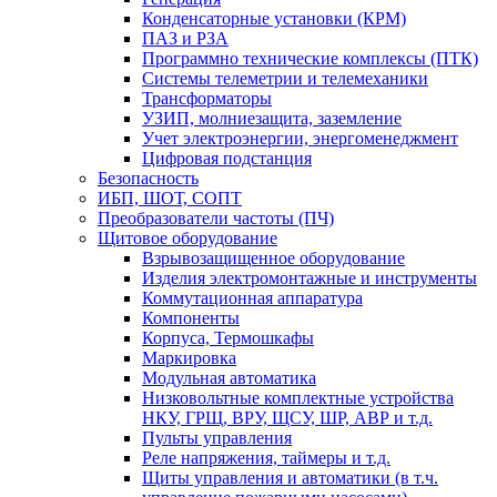
Конденсаторные установки (КРМ)
ПАЗ и РЗА
Программно технические комплексы (ПТК)
Системы телеметрии и телемеханики
Трансформаторы
УЗИП, молниезащита, заземление
Учет электроэнергии, энергоменеджмент
Цифровая подстанция
Безопасность
ИБП, ШОТ, СОПТ
Преобразователи частоты (ПЧ)
Щитовое оборудование
Взрывозащищенное оборудование
Изделия электромонтажные и инструменты
Коммутационная аппаратура
Компоненты
Корпуса, Термошкафы
Маркировка
Модульная автоматика
Низковольтные комплектные устройства
НКУ, ГРЩ, ВРУ, ЩСУ, ШР, АВР и т.д.
Пульты управления
Реле напряжения, таймеры и т.д.
Щиты управления и автоматики (в т.ч.