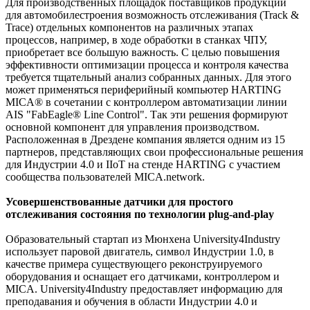
Для производственных площадок поставщиков продукции
для автомобилестроения возможность отслеживания (Track &
Trace) отдельных компонентов на различных этапах
процессов, например, в ходе обработки в станках ЧПУ,
приобретает все большую важность. С целью повышения
эффективности оптимизации процесса и контроля качества
требуется тщательный анализ собранных данных. Для этого
может применяться периферийный компьютер HARTING
MICA® в сочетании с контроллером автоматизации линии
AIS "FabEagle® Line Control". Так эти решения формируют
основной компонент для управления производством.
Расположенная в Дрездене компания является одним из 15
партнеров, представляющих свои профессиональные решения
для Индустрии 4.0 и IIoT на стенде HARTING с участием
сообщества пользователей MICA.network.
Усовершенствованные датчики для простого
отслеживания состояния по технологии plug-and-play
Образовательный стартап из Мюнхена University4Industry
использует паровой двигатель, символ Индустрии 1.0, в
качестве примера существующего реконструируемого
оборудования и оснащает его датчиками, контроллером и
MICA. University4Industry предоставляет информацию для
преподавания и обучения в области Индустрии 4.0 и