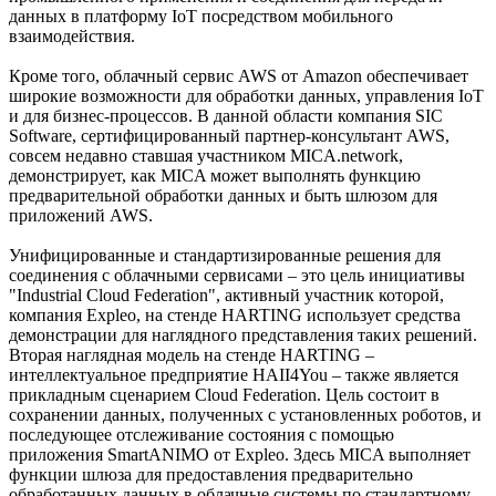
данных в платформу IoT посредством мобильного
взаимодействия.
Кроме того, облачный сервис AWS от Amazon обеспечивает
широкие возможности для обработки данных, управления IoT
и для бизнес-процессов. В данной области компания SIC
Software, сертифицированный партнер-консультант AWS,
совсем недавно ставшая участником MICA.network,
демонстрирует, как MICA может выполнять функцию
предварительной обработки данных и быть шлюзом для
приложений AWS.
Унифицированные и стандартизированные решения для
соединения с облачными сервисами – это цель инициативы
"Industrial Cloud Federation", активный участник которой,
компания Expleo, на стенде HARTING использует средства
демонстрации для наглядного представления таких решений.
Вторая наглядная модель на стенде HARTING –
интеллектуальное предприятие HAII4You – также является
прикладным сценарием Cloud Federation. Цель состоит в
сохранении данных, полученных с установленных роботов, и
последующее отслеживание состояния с помощью
приложения SmartANIMO от Expleo. Здесь MICA выполняет
функции шлюза для предоставления предварительно
обработанных данных в облачные системы по стандартному