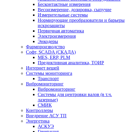
Бесконтактные измерения
Весоизмерение, дозировка, сыпучие
Измерительные системы
Нормирующие преобразователи и барьеры
искрозащиты
Первичная автоматика
Электроизмерения
Энкодеры
Фармпроизводство
Софт, SCADA (СКАДА)
MES, ERP, PLM
Предиктивная аналитика, ТОИР
Интернет вещей
Системы мониторинга
Транспорт
Вибромониторинг
Вибромониторинг
Системы для центровки валов (в т.ч.
лазерные)
СМИК
Контроллеры
Внедрение АСУ ТП
Энергетика
АСКУЭ
Генерация