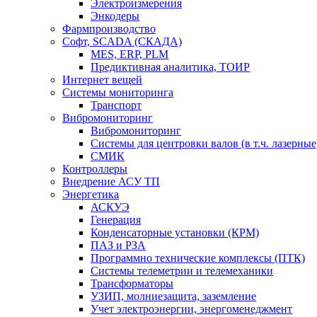
Электроизмерения
Энкодеры
Фармпроизводство
Софт, SCADA (СКАДА)
MES, ERP, PLM
Предиктивная аналитика, ТОИР
Интернет вещей
Системы мониторинга
Транспорт
Вибромониторинг
Вибромониторинг
Системы для центровки валов (в т.ч. лазерные
СМИК
Контроллеры
Внедрение АСУ ТП
Энергетика
АСКУЭ
Генерация
Конденсаторные установки (КРМ)
ПАЗ и РЗА
Программно технические комплексы (ПТК)
Системы телеметрии и телемеханики
Трансформаторы
УЗИП, молниезащита, заземление
Учет электроэнергии, энергоменеджмент