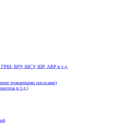
 ГРЩ, ВРУ, ЩСУ, ШР, АВР и т.д.
ление пожарными насосами)
асосы и т.д.)
ний