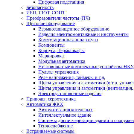
Цифровая подстанция
Безопасность
ИБП, ШОТ, СОПТ
Преобразователи частоты (ПЧ)
Щитовое оборудование
Взрывозащищенное оборудование
Изделия электромонтажные и инструменты
Коммутационная аппаратура
Компоненты
Корпуса, Термошкафы
Маркировка
Модульная автоматика
Низковольтные комплектные устройства НКУ,
Пульты управления
Реле напряжения, таймеры и т.д.
Щиты управления и автоматики (в т.ч. управ
Щиты управления и автоматики (вентиляция, н
Электроустановочные изделия
Приводы, сервотехника
Автоматика ЖКХ
Автоматизация котельных
Интеллектуальное здание
Системы диспетчеризации зданий и сооруже
Теплоснабжение
Встраиваемые системы