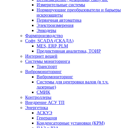
Измерительные системы
Нормирующие преобразователи и барьеры
искрозащиты
Первичная автоматика
Электроизмерения
Энкодеры
Фармпроизводство
Софт, SCADA (СКАДА)
MES, ERP, PLM
Предиктивная аналитика, ТОИР
Интернет вещей
Системы мониторинга
Транспорт
Вибромониторинг
Вибромониторинг
Системы для центровки валов (в т.ч.
лазерные)
СМИК
Контроллеры
Внедрение АСУ ТП
Энергетика
АСКУЭ
Генерация
Конденсаторные установки (КРМ)