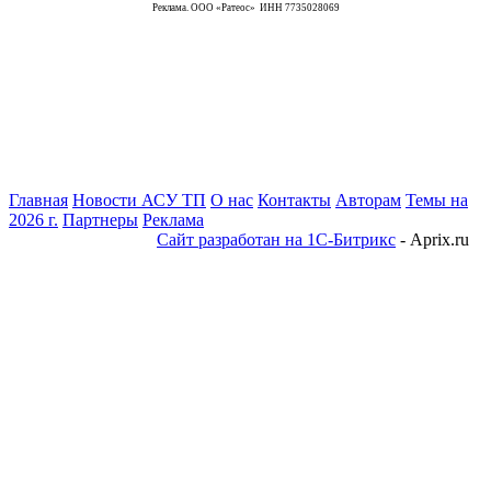
Реклама. ООО «Ратеос» ИНН 7735028069
Главная
Новости АСУ ТП
О нас
Контакты
Авторам
Темы на
2026 г.
Партнеры
Реклама
Сайт разработан на 1С-Битрикс
- Aprix.ru