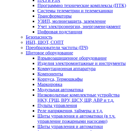
ПАЗ и РЗА
Программно технические комплексы (ПТК)
Системы телеметрии и телемеханики
Трансформаторы
УЗИП, молниезащита, заземление
Учет электроэнергии, энергоменеджмент
Цифровая подстанция
Безопасность
ИБП, ШОТ, СОПТ
Преобразователи частоты (ПЧ)
Щитовое оборудование
Взрывозащищенное оборудование
Изделия электромонтажные и инструменты
Коммутационная аппаратура
Компоненты
Корпуса, Термошкафы
Маркировка
Модульная автоматика
Низковольтные комплектные устройства
НКУ, ГРЩ, ВРУ, ЩСУ, ШР, АВР и т.д.
Пульты управления
Реле напряжения, таймеры и т.д.
Щиты управления и автоматики (в т.ч.
управление пожарными насосами)
Щиты управления и автоматики