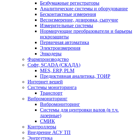
Безбумажные регистраторы
Аналитические системы и оборудование
Бесконтактные измерения
Весоизмерение, дозировка, сыпучие
Измерительные системы
Нормирующие преобразователи и барьеры
искрозащиты
Первичная автоматика
Электроизмерения
Энкодеры
Фармпроизводство
Софт, SCADA (СКАДА)
MES, ERP, PLM
Предиктивная аналитика, ТОИР
Интернет вещей
Системы мониторинга
Транспорт
Вибромониторинг
Вибромониторинг
Системы для центровки валов (в т.ч.
лазерные)
СМИК
Контроллеры
Внедрение АСУ ТП
Энергетика