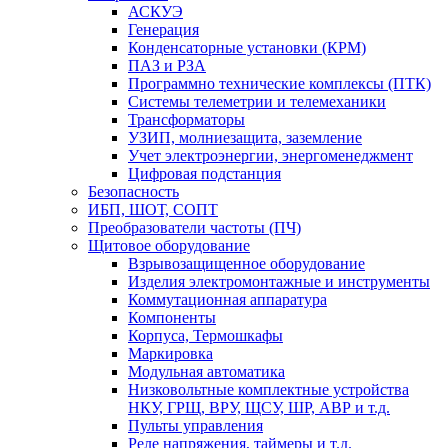
АСКУЭ
Генерация
Конденсаторные установки (КРМ)
ПАЗ и РЗА
Программно технические комплексы (ПТК)
Системы телеметрии и телемеханики
Трансформаторы
УЗИП, молниезащита, заземление
Учет электроэнергии, энергоменеджмент
Цифровая подстанция
Безопасность
ИБП, ШОТ, СОПТ
Преобразователи частоты (ПЧ)
Щитовое оборудование
Взрывозащищенное оборудование
Изделия электромонтажные и инструменты
Коммутационная аппаратура
Компоненты
Корпуса, Термошкафы
Маркировка
Модульная автоматика
Низковольтные комплектные устройства
НКУ, ГРЩ, ВРУ, ЩСУ, ШР, АВР и т.д.
Пульты управления
Реле напряжения, таймеры и т.д.