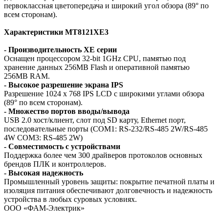
первоклассная цветопередача и широкий угол обзора (89° по
всем сторонам).
Характеристики MT8121XE3
- Производительность XE серии
Оснащен процессором 32-bit 1GHz CPU, памятью под
хранение данных 256MB Flash и оперативной памятью
256MB RAM.
- Высокое разрешение экрана IPS
Разрешение 1024 x 768 IPS LCD с широкими углами обзора
(89° по всем сторонам).
- Множество портов вводы/вывода
USB 2.0 хост/клиент, слот под SD карту, Ethernet порт,
последовательные порты (COM1: RS-232/RS-485 2W/RS-485
4W COM3: RS-485 2W)
- Совместимость с устройствами
Поддержка более чем 300 драйверов протоколов основных
брендов ПЛК и контроллеров.
- Высокая надежность
Промышленный уровень защиты: покрытие печатной платы и
изоляция питания обеспечивают долговечность и надежность
устройства в любых суровых условиях.
ООО «ФАМ-Электрик»