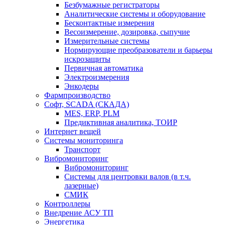
Безбумажные регистраторы
Аналитические системы и оборудование
Бесконтактные измерения
Весоизмерение, дозировка, сыпучие
Измерительные системы
Нормирующие преобразователи и барьеры
искрозащиты
Первичная автоматика
Электроизмерения
Энкодеры
Фармпроизводство
Софт, SCADA (СКАДА)
MES, ERP, PLM
Предиктивная аналитика, ТОИР
Интернет вещей
Системы мониторинга
Транспорт
Вибромониторинг
Вибромониторинг
Системы для центровки валов (в т.ч.
лазерные)
СМИК
Контроллеры
Внедрение АСУ ТП
Энергетика