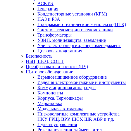
АСКУЭ
Генерация
Конденсаторные установки (КРМ)
ПАЗ и РЗА
Программно технические комплексы (ПТК)
Системы телеметрии и телемеханики
Трансформаторы
УЗИП, молниезащита, заземление
Учет электроэнергии, энергоменеджмент
Цифровая подстанция
Безопасность
ИБП, ШОТ, СОПТ
Преобразователи частоты (ПЧ)
Щитовое оборудование
Взрывозащищенное оборудование
Изделия электромонтажные и инструменты
Коммутационная аппаратура
Компоненты
Корпуса, Термошкафы
Маркировка
Модульная автоматика
Низковольтные комплектные устройства
НКУ, ГРЩ, ВРУ, ЩСУ, ШР, АВР и т.д.
Пульты управления
Реле напряжения, таймеры и т.д.