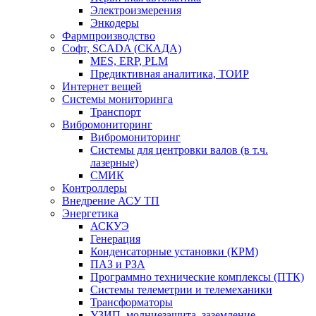
Электроизмерения
Энкодеры
Фармпроизводство
Софт, SCADA (СКАДА)
MES, ERP, PLM
Предиктивная аналитика, ТОИР
Интернет вещей
Системы мониторинга
Транспорт
Вибромониторинг
Вибромониторинг
Системы для центровки валов (в т.ч.
лазерные)
СМИК
Контроллеры
Внедрение АСУ ТП
Энергетика
АСКУЭ
Генерация
Конденсаторные установки (КРМ)
ПАЗ и РЗА
Программно технические комплексы (ПТК)
Системы телеметрии и телемеханики
Трансформаторы
УЗИП, молниезащита, заземление