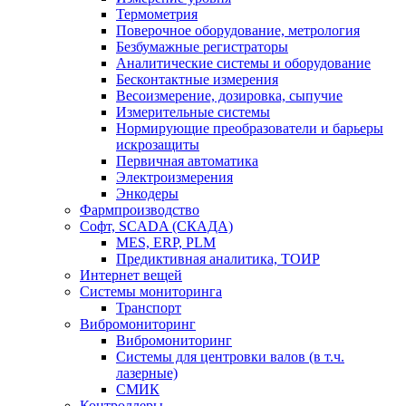
Термометрия
Поверочное оборудование, метрология
Безбумажные регистраторы
Аналитические системы и оборудование
Бесконтактные измерения
Весоизмерение, дозировка, сыпучие
Измерительные системы
Нормирующие преобразователи и барьеры
искрозащиты
Первичная автоматика
Электроизмерения
Энкодеры
Фармпроизводство
Софт, SCADA (СКАДА)
MES, ERP, PLM
Предиктивная аналитика, ТОИР
Интернет вещей
Системы мониторинга
Транспорт
Вибромониторинг
Вибромониторинг
Системы для центровки валов (в т.ч.
лазерные)
СМИК
Контроллеры