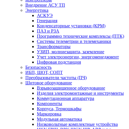
Внедрение АСУ ТП
Энергетика
АСКУЭ
Генерация
Конденсаторные установки (КРМ)
ПАЗ и РЗА
Программно технические комплексы (ПТК)
Системы телеметрии и телемеханики
Трансформаторы
УЗИП, молниезащита, заземление
Учет электроэнергии, энергоменеджмент
Цифровая подстанция
Безопасность
ИБП, ШОТ, СОПТ
Преобразователи частоты (ПЧ)
Щитовое оборудование
Взрывозащищенное оборудование
Изделия электромонтажные и инструменты
Коммутационная аппаратура
Компоненты
Корпуса, Термошкафы
Маркировка
Модульная автоматика
Низковольтные комплектные устройства