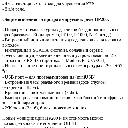
- 4 транзисторных выхода для управления КЗР.
- 8 э/м реле.
Общие особенности программируемых реле ПР200:
- Поддержка температурных датчиков без дополнительных
преобразователей (например, Pt100, Pt1000, NTC и т.д.).
- Встроенный источник питания для датчиков с аналоговым
выходом.
- Интеграция в SCADA-системы, облачный сервис
OwenCloud и управление внешними устройствами: до 2-х
встроенных RS-485 (протоколы Modbus RTU/ASCII).
- Использование при отрицательных температурах: -20…+55
⁰С.
- USB порт – для программирования (miniUSB).
- Встроенные часы реального времени (срок службы
батарейки – 8 лет).
- Крепление в автоматный щит (7 din).
- Вывод и редактирование текстовых сообщений и цифровых
значений параметров.
- ЖК экран (2×16), 6 механических кнопок.
Новые модификации ПР200 и их стоимость можно
посмотреть на сайте компании ОВЕН.