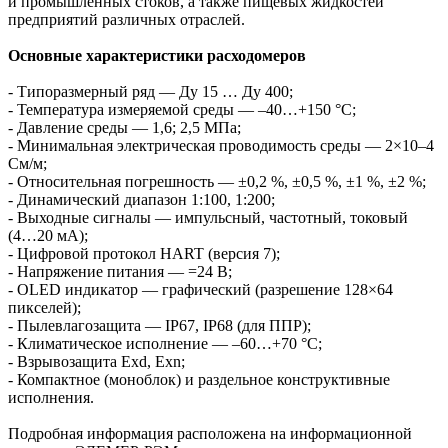
и промышленных стоков, а также пищевых жидкостей
предприятий различных отраслей.
Основные характеристики расходомеров
- Типоразмерный ряд — Ду 15 … Ду 400;
- Температура измеряемой среды — –40…+150 °С;
- Давление среды — 1,6; 2,5 МПа;
- Минимальная электрическая проводимость среды — 2×10–4
См/м;
- Относительная погрешность — ±0,2 %, ±0,5 %, ±1 %, ±2 %;
- Динамический диапазон 1:100, 1:200;
- Выходные сигналы — импульсный, частотный, токовый
(4…20 мА);
- Цифровой протокол HART (версия 7);
- Напряжение питания — =24 В;
- OLED индикатор — графический (разрешение 128×64
пикселей);
- Пылевлагозащита — IP67, IP68 (для ППР);
- Климатическое исполнение — –60…+70 °C;
- Взрывозащита Exd, Exn;
- Компактное (моноблок) и раздельное конструктивные
исполнения.
Подробная информация расположена на информационной