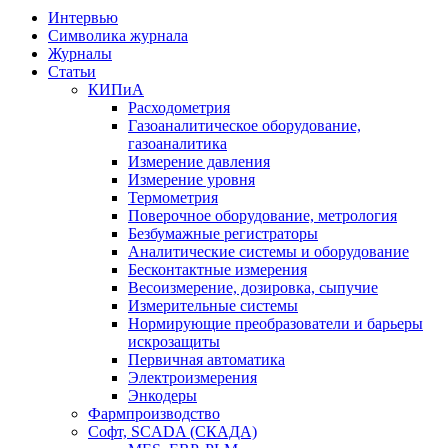
Интервью
Символика журнала
Журналы
Статьи
КИПиА
Расходометрия
Газоаналитическое оборудование,
газоаналитика
Измерение давления
Измерение уровня
Термометрия
Поверочное оборудование, метрология
Безбумажные регистраторы
Аналитические системы и оборудование
Бесконтактные измерения
Весоизмерение, дозировка, сыпучие
Измерительные системы
Нормирующие преобразователи и барьеры
искрозащиты
Первичная автоматика
Электроизмерения
Энкодеры
Фармпроизводство
Софт, SCADA (СКАДА)