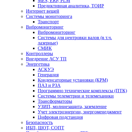
MES, ERP, PLM
Предиктивная аналитика, ТОИР
Интернет вещей
Системы мониторинга
Транспорт
Вибромониторинг
Вибромониторинг
Системы для центровки валов (в т.ч.
лазерные)
СМИК
Контроллеры
Внедрение АСУ ТП
Энергетика
АСКУЭ
Генерация
Конденсаторные установки (КРМ)
ПАЗ и РЗА
Программно технические комплексы (ПТК)
Системы телеметрии и телемеханики
Трансформаторы
УЗИП, молниезащита, заземление
Учет электроэнергии, энергоменеджмент
Цифровая подстанция
Безопасность
ИБП, ШОТ, СОПТ