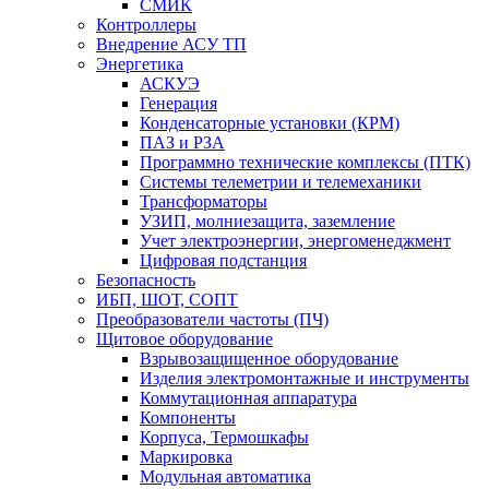
СМИК
Контроллеры
Внедрение АСУ ТП
Энергетика
АСКУЭ
Генерация
Конденсаторные установки (КРМ)
ПАЗ и РЗА
Программно технические комплексы (ПТК)
Системы телеметрии и телемеханики
Трансформаторы
УЗИП, молниезащита, заземление
Учет электроэнергии, энергоменеджмент
Цифровая подстанция
Безопасность
ИБП, ШОТ, СОПТ
Преобразователи частоты (ПЧ)
Щитовое оборудование
Взрывозащищенное оборудование
Изделия электромонтажные и инструменты
Коммутационная аппаратура
Компоненты
Корпуса, Термошкафы
Маркировка
Модульная автоматика