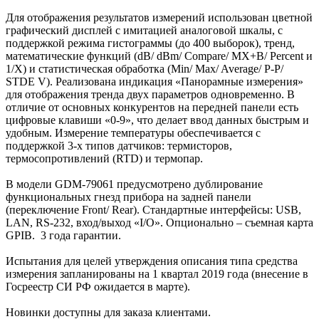
Для отображения результатов измерений использован цветной
графический дисплей с имитацией аналоговой шкалы, с
поддержкой режима гистограммы (до 400 выборок), тренд,
математические функций (dB/ dBm/ Compare/ MX+B/ Percent и
1/X) и статистическая обработка (Min/ Max/ Average/ P-P/
STDE V). Реализована индикация «Панорамные измерения»
для отображения тренда двух параметров одновременно. В
отличие от основных конкурентов на передней панели есть
цифровые клавиши «0-9», что делает ввод данных быстрым и
удобным. Измерение температуры обеспечивается с
поддержкой 3-х типов датчиков: термисторов,
термосопротивлений (RTD) и термопар.
В модели GDM-79061 предусмотрено дублирование
функциональных гнезд прибора на задней панели
(переключение Front/ Rear). Стандартные интерфейсы: USB,
LAN, RS-232, вход/выход «I/O». Опционально – съемная карта
GPIB. 3 года гарантии.
Испытания для целей утверждения описания типа средства
измерения запланированы на 1 квартал 2019 года (внесение в
Госреестр СИ РФ ожидается в марте).
Новинки доступны для заказа клиентами.