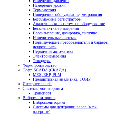
Измерение давления
Измерение уровня
Термометрия
Поверочное оборудование, метрология
Безбумажные регистраторы
Аналитические системы и оборудование
Бесконтактные измерения
Весоизмерение, дозировка, сыпучие
Измерительные системы
Нормирующие преобразователи и барьеры
искрозащиты
Первичная автоматика
Электроизмерения
Энкодеры
Фармпроизводство
Софт, SCADA (СКАДА)
MES, ERP, PLM
Предиктивная аналитика, ТОИР
Интернет вещей
Системы мониторинга
Транспорт
Вибромониторинг
Вибромониторинг
Системы для центровки валов (в т.ч.
лазерные)