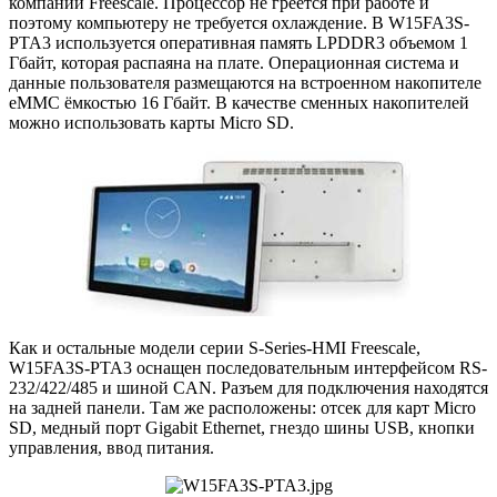
компании Freescale. Процессор не греется при работе и
поэтому компьютеру не требуется охлаждение. В W15FA3S-
PTA3 используется оперативная память LPDDR3 объемом 1
Гбайт, которая распаяна на плате. Операционная система и
данные пользователя размещаются на встроенном накопителе
eMMC ёмкостью 16 Гбайт. В качестве сменных накопителей
можно использовать карты Micro SD.
Как и остальные модели серии S-Series-HMI Freescale,
W15FA3S-PTA3 оснащен последовательным интерфейсом RS-
232/422/485 и шиной CAN. Разъем для подключения находятся
на задней панели. Там же расположены: отсек для карт Micro
SD, медный порт Gigabit Ethernet, гнездо шины USB, кнопки
управления, ввод питания.