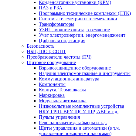
Конденсаторные установки (КРМ)
ПАЗ и РЗА
Программно технические комплексы (ПТК)
Системы телеметрии и телемеханики
Трансформаторы
УЗИП, молниезащита, заземление
Учет электроэнергии, энергоменеджмент
Цифровая подстанция
Безопасность
ИБП, ШОТ, СОПТ
Преобразователи частоты (ПЧ)
Щитовое оборудование
Взрывозащищенное оборудование
Изделия электромонтажные и инструменты
Коммутационная аппаратура
Компоненты
Корпуса, Термошкафы
Маркировка
Модульная автоматика
Низковольтные комплектные устройства
НКУ, ГРЩ, ВРУ, ЩСУ, ШР, АВР и т.д.
Пульты управления
Реле напряжения, таймеры и т.д.
Щиты управления и автоматики (в т.ч.
управление пожарными насосами)