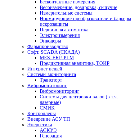
Бесконтактные измерения
Весоизмерение, дозировка, сыпучие
Измерительные системы
Нормирующие преобразователи и барьеры
искрозащиты
Первичная автоматика
Электроизмерения
Энкодеры
Фармпроизводство
Софт, SCADA (СКАДА)
MES, ERP, PLM
Предиктивная аналитика, ТОИР
Интернет вещей
Системы мониторинга
Транспорт
Вибромониторинг
Вибромониторинг
Системы для центровки валов (в т.ч.
лазерные)
СМИК
Контроллеры
Внедрение АСУ ТП
Энергетика
АСКУЭ
Генерация