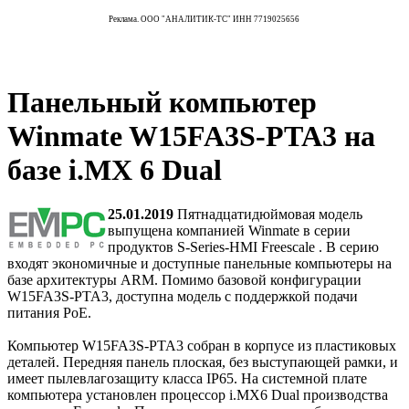
Реклама. ООО "АНАЛИТИК-ТС" ИНН 7719025656
Панельный компьютер
Winmate W15FA3S-PTA3 на
базе i.MX 6 Dual
25.01.2019
Пятнадцатидюймовая модель
выпущена компанией Winmate в серии
продуктов S-Series-HMI Freescale . В серию
входят экономичные и доступные панельные компьютеры на
базе архитектуры ARM. Помимо базовой конфигурации
W15FA3S-PTA3, доступна модель с поддержкой подачи
питания PoE.
Компьютер W15FA3S-PTA3 собран в корпусе из пластиковых
деталей. Передняя панель плоская, без выступающей рамки, и
имеет пылевлагозащиту класса IP65. На системной плате
компьютера установлен процессор i.MX6 Dual производства