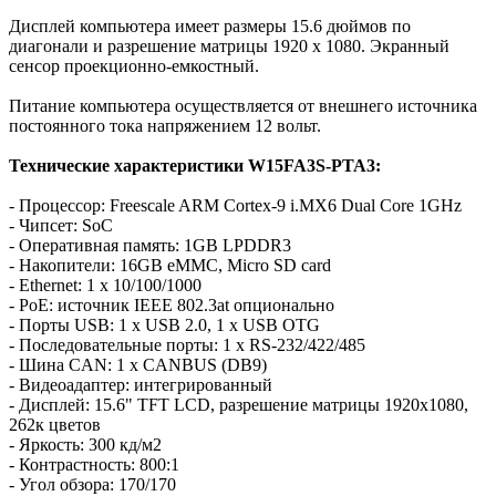
Дисплей компьютера имеет размеры 15.6 дюймов по
диагонали и разрешение матрицы 1920 x 1080. Экранный
сенсор проекционно-емкостный.
Питание компьютера осуществляется от внешнего источника
постоянного тока напряжением 12 вольт.
Технические характеристики W15FA3S-PTA3:
- Процессор: Freescale ARM Cortex-9 i.MX6 Dual Core 1GHz
- Чипсет: SoC
- Оперативная память: 1GB LPDDR3
- Накопители: 16GB eMMC, Micro SD card
- Ethernet: 1 x 10/100/1000
- PoE: источник IEEE 802.3at опционально
- Порты USB: 1 x USB 2.0, 1 x USB OTG
- Последовательные порты: 1 x RS-232/422/485
- Шина CAN: 1 x CANBUS (DB9)
- Видеоадаптер: интегрированный
- Дисплей: 15.6" TFT LCD, разрешение матрицы 1920x1080,
262к цветов
- Яркость: 300 кд/м2
- Контрастность: 800:1
- Угол обзора: 170/170