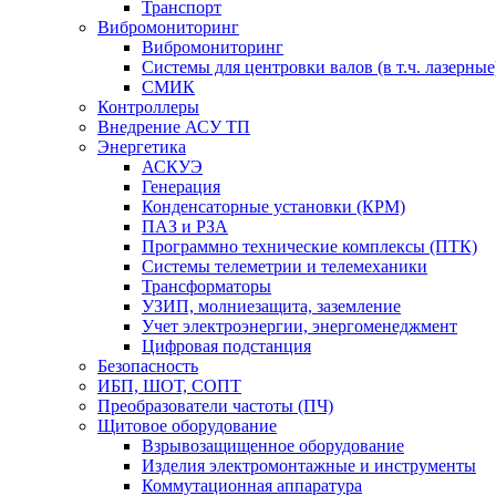
Транспорт
Вибромониторинг
Вибромониторинг
Системы для центровки валов (в т.ч. лазерные
СМИК
Контроллеры
Внедрение АСУ ТП
Энергетика
АСКУЭ
Генерация
Конденсаторные установки (КРМ)
ПАЗ и РЗА
Программно технические комплексы (ПТК)
Системы телеметрии и телемеханики
Трансформаторы
УЗИП, молниезащита, заземление
Учет электроэнергии, энергоменеджмент
Цифровая подстанция
Безопасность
ИБП, ШОТ, СОПТ
Преобразователи частоты (ПЧ)
Щитовое оборудование
Взрывозащищенное оборудование
Изделия электромонтажные и инструменты
Коммутационная аппаратура