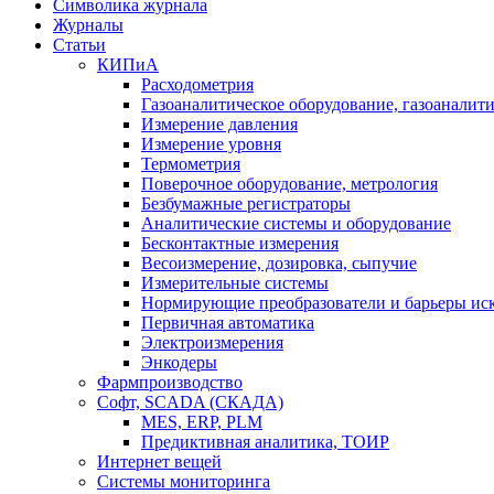
Символика журнала
Журналы
Статьи
КИПиА
Расходометрия
Газоаналитическое оборудование, газоаналит
Измерение давления
Измерение уровня
Термометрия
Поверочное оборудование, метрология
Безбумажные регистраторы
Аналитические системы и оборудование
Бесконтактные измерения
Весоизмерение, дозировка, сыпучие
Измерительные системы
Нормирующие преобразователи и барьеры ис
Первичная автоматика
Электроизмерения
Энкодеры
Фармпроизводство
Софт, SCADA (СКАДА)
MES, ERP, PLM
Предиктивная аналитика, ТОИР
Интернет вещей
Системы мониторинга