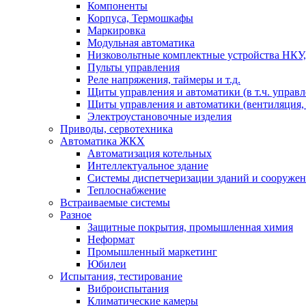
Компоненты
Корпуса, Термошкафы
Маркировка
Модульная автоматика
Низковольтные комплектные устройства НКУ,
Пульты управления
Реле напряжения, таймеры и т.д.
Щиты управления и автоматики (в т.ч. управ
Щиты управления и автоматики (вентиляция, н
Электроустановочные изделия
Приводы, сервотехника
Автоматика ЖКХ
Автоматизация котельных
Интеллектуальное здание
Системы диспетчеризации зданий и сооруже
Теплоснабжение
Встраиваемые системы
Разное
Защитные покрытия, промышленная химия
Неформат
Промышленный маркетинг
Юбилеи
Испытания, тестирование
Виброиспытания
Климатические камеры