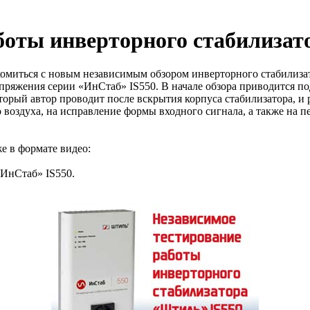
боты инверторного стабилизат
омиться с новым независимым обзором инверторного стабилизат
апряжения серии «ИнСтаб» IS550. В начале обзора приводится п
торый автор проводит после вскрытия корпуса стабилизатора, и р
воздуха, на исправление формы входного сигнала, а также на п
е в формате видео:
«ИнСтаб» IS550.