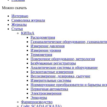
Можно скачать
Интервью
Символика журнала
Журналы
Статьи
КИПиА
Расходометрия
Газоаналитическое оборудование, газоаналит
Измерение давления
Измерение уровня
Термометрия
Поверочное оборудование, метрология
Безбумажные регистраторы
Аналитические системы и оборудование
Бесконтактные измерения
Весоизмерение, дозировка, сыпучие
Измерительные системы
Нормирующие преобразователи и барьеры ис
Первичная автоматика
Электроизмерения
Энкодеры
Фармпроизводство
Софт, SCADA (СКАДА)