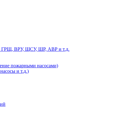
 ГРЩ, ВРУ, ЩСУ, ШР, АВР и т.д.
ление пожарными насосами)
асосы и т.д.)
ний