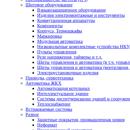
Щитовое оборудование
Взрывозащищенное оборудование
Изделия электромонтажные и инструменты
Коммутационная аппаратура
Компоненты
Корпуса, Термошкафы
Маркировка
Модульная автоматика
Низковольтные комплектные устройства НКУ,
Пульты управления
Реле напряжения, таймеры и т.д.
Щиты управления и автоматики (в т.ч. управ
Щиты управления и автоматики (вентиляция, н
Электроустановочные изделия
Приводы, сервотехника
Автоматика ЖКХ
Автоматизация котельных
Интеллектуальное здание
Системы диспетчеризации зданий и сооруже
Теплоснабжение
Встраиваемые системы
Разное
Защитные покрытия, промышленная химия
Неформат