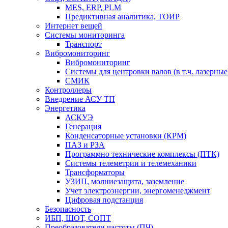
MES, ERP, PLM
Предиктивная аналитика, ТОИР
Интернет вещей
Системы мониторинга
Транспорт
Вибромониторинг
Вибромониторинг
Системы для центровки валов (в т.ч. лазерные
СМИК
Контроллеры
Внедрение АСУ ТП
Энергетика
АСКУЭ
Генерация
Конденсаторные установки (КРМ)
ПАЗ и РЗА
Программно технические комплексы (ПТК)
Системы телеметрии и телемеханики
Трансформаторы
УЗИП, молниезащита, заземление
Учет электроэнергии, энергоменеджмент
Цифровая подстанция
Безопасность
ИБП, ШОТ, СОПТ
Преобразователи частоты (ПЧ)