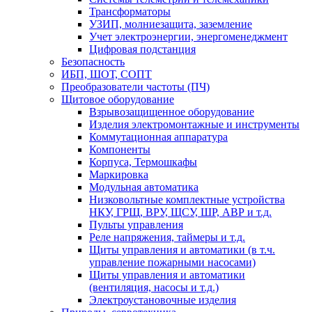
Трансформаторы
УЗИП, молниезащита, заземление
Учет электроэнергии, энергоменеджмент
Цифровая подстанция
Безопасность
ИБП, ШОТ, СОПТ
Преобразователи частоты (ПЧ)
Щитовое оборудование
Взрывозащищенное оборудование
Изделия электромонтажные и инструменты
Коммутационная аппаратура
Компоненты
Корпуса, Термошкафы
Маркировка
Модульная автоматика
Низковольтные комплектные устройства
НКУ, ГРЩ, ВРУ, ЩСУ, ШР, АВР и т.д.
Пульты управления
Реле напряжения, таймеры и т.д.
Щиты управления и автоматики (в т.ч.
управление пожарными насосами)
Щиты управления и автоматики
(вентиляция, насосы и т.д.)
Электроустановочные изделия