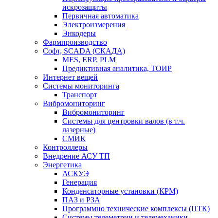
искрозащиты
Первичная автоматика
Электроизмерения
Энкодеры
Фармпроизводство
Софт, SCADA (СКАДА)
MES, ERP, PLM
Предиктивная аналитика, ТОИР
Интернет вещей
Системы мониторинга
Транспорт
Вибромониторинг
Вибромониторинг
Системы для центровки валов (в т.ч.
лазерные)
СМИК
Контроллеры
Внедрение АСУ ТП
Энергетика
АСКУЭ
Генерация
Конденсаторные установки (КРМ)
ПАЗ и РЗА
Программно технические комплексы (ПТК)
Системы телеметрии и телемеханики