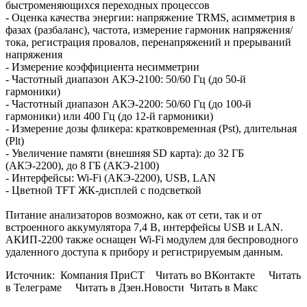
быстроменяющихся переходных процессов
- Оценка качества энергии: напряжение TRMS, асимметрия в
фазах (разбаланс), частота, измерение гармоник напряжения/
тока, регистрация провалов, перенапряжений и прерываний
напряжения
- Измерение коэффициента несимметрии
- Частотный диапазон АКЭ-2100: 50/60 Гц (до 50-й
гармоники)
- Частотный диапазон АКЭ-2200: 50/60 Гц (до 100-й
гармоники) или 400 Гц (до 12-й гармоники)
- Измерение дозы фликера: кратковременная (Pst), длительная
(Plt)
- Увеличение памяти (внешняя SD карта): до 32 ГБ
(АКЭ-2200), до 8 ГБ (АКЭ-2100)
- Интерфейсы: Wi-Fi (АКЭ-2200), USB, LAN
- Цветной TFT ЖК-дисплей с подсветкой
Питание анализаторов возможно, как от сети, так и от
встроенного аккумулятора 7,4 В, интерфейсы USB и LAN.
АКИП-2200 также оснащен Wi-Fi модулем для беспроводного
удаленного доступа к прибору и регистрируемым данным.
Источник: Компания ПриСТ Читать во ВКонтакте Читать
в Телеграме Читать в Дзен.Новости Читать в Макс