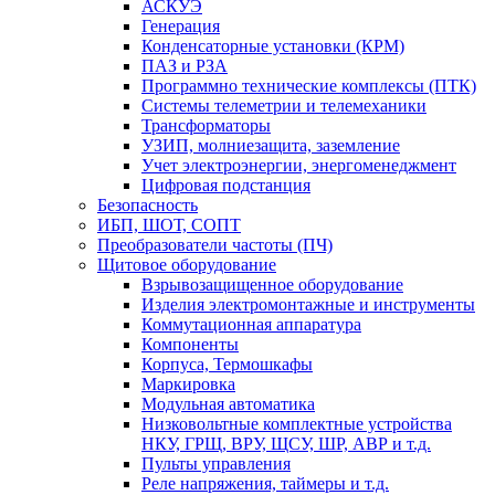
АСКУЭ
Генерация
Конденсаторные установки (КРМ)
ПАЗ и РЗА
Программно технические комплексы (ПТК)
Системы телеметрии и телемеханики
Трансформаторы
УЗИП, молниезащита, заземление
Учет электроэнергии, энергоменеджмент
Цифровая подстанция
Безопасность
ИБП, ШОТ, СОПТ
Преобразователи частоты (ПЧ)
Щитовое оборудование
Взрывозащищенное оборудование
Изделия электромонтажные и инструменты
Коммутационная аппаратура
Компоненты
Корпуса, Термошкафы
Маркировка
Модульная автоматика
Низковольтные комплектные устройства
НКУ, ГРЩ, ВРУ, ЩСУ, ШР, АВР и т.д.
Пульты управления
Реле напряжения, таймеры и т.д.