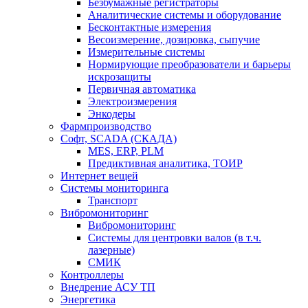
Безбумажные регистраторы
Аналитические системы и оборудование
Бесконтактные измерения
Весоизмерение, дозировка, сыпучие
Измерительные системы
Нормирующие преобразователи и барьеры
искрозащиты
Первичная автоматика
Электроизмерения
Энкодеры
Фармпроизводство
Софт, SCADA (СКАДА)
MES, ERP, PLM
Предиктивная аналитика, ТОИР
Интернет вещей
Системы мониторинга
Транспорт
Вибромониторинг
Вибромониторинг
Системы для центровки валов (в т.ч.
лазерные)
СМИК
Контроллеры
Внедрение АСУ ТП
Энергетика