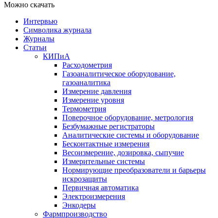
Можно скачать
Интервью
Символика журнала
Журналы
Статьи
КИПиА
Расходометрия
Газоаналитическое оборудование,
газоаналитика
Измерение давления
Измерение уровня
Термометрия
Поверочное оборудование, метрология
Безбумажные регистраторы
Аналитические системы и оборудование
Бесконтактные измерения
Весоизмерение, дозировка, сыпучие
Измерительные системы
Нормирующие преобразователи и барьеры
искрозащиты
Первичная автоматика
Электроизмерения
Энкодеры
Фармпроизводство