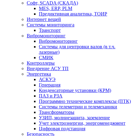
Софт, SCADA (СКАДА)
MES, ERP, PLM
Предиктивная аналитика, ТОИР
Интернет вещей
Системы мониторинга
Транспорт
Вибромониторинг
Вибромониторинг
Системы для центровки валов (в т.ч.
лазерные)
СМИК
Контроллеры
Внедрение АСУ ТП
Энергетика
АСКУЭ
Генерация
Конденсаторные установки (КРМ)
ПАЗ и РЗА
Программно технические комплексы (ПТК)
Системы телеметрии и телемеханики
Трансформаторы
УЗИП, молниезащита, заземление
Учет электроэнергии, энергоменеджмент
Цифровая подстанция
Безопасность