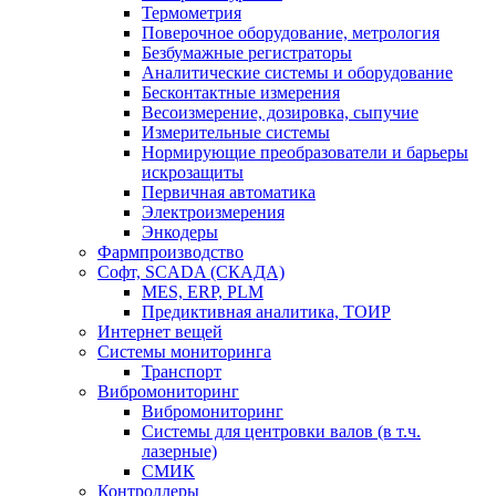
Термометрия
Поверочное оборудование, метрология
Безбумажные регистраторы
Аналитические системы и оборудование
Бесконтактные измерения
Весоизмерение, дозировка, сыпучие
Измерительные системы
Нормирующие преобразователи и барьеры
искрозащиты
Первичная автоматика
Электроизмерения
Энкодеры
Фармпроизводство
Софт, SCADA (СКАДА)
MES, ERP, PLM
Предиктивная аналитика, ТОИР
Интернет вещей
Системы мониторинга
Транспорт
Вибромониторинг
Вибромониторинг
Системы для центровки валов (в т.ч.
лазерные)
СМИК
Контроллеры