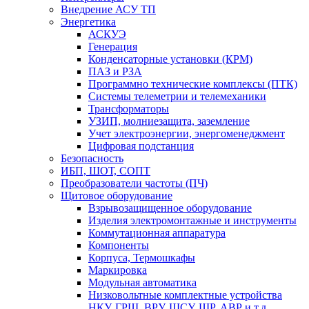
Внедрение АСУ ТП
Энергетика
АСКУЭ
Генерация
Конденсаторные установки (КРМ)
ПАЗ и РЗА
Программно технические комплексы (ПТК)
Системы телеметрии и телемеханики
Трансформаторы
УЗИП, молниезащита, заземление
Учет электроэнергии, энергоменеджмент
Цифровая подстанция
Безопасность
ИБП, ШОТ, СОПТ
Преобразователи частоты (ПЧ)
Щитовое оборудование
Взрывозащищенное оборудование
Изделия электромонтажные и инструменты
Коммутационная аппаратура
Компоненты
Корпуса, Термошкафы
Маркировка
Модульная автоматика
Низковольтные комплектные устройства
НКУ, ГРЩ, ВРУ, ЩСУ, ШР, АВР и т.д.