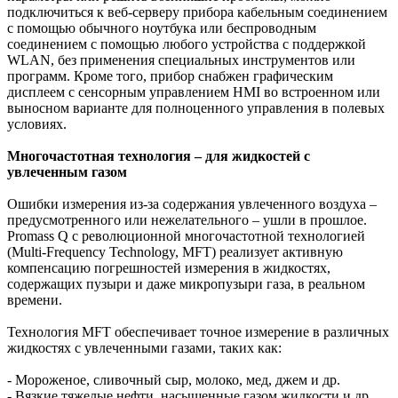
подключиться к веб-серверу прибора кабельным соединением
с помощью обычного ноутбука или беспроводным
соединением с помощью любого устройства с поддержкой
WLAN, без применения специальных инструментов или
программ. Кроме того, прибор снабжен графическим
дисплеем с сенсорным управлением HMI во встроенном или
выносном варианте для полноценного управления в полевых
условиях.
Многочастотная технология – для жидкостей с
увлеченным газом
Ошибки измерения из-за содержания увлеченного воздуха –
предусмотренного или нежелательного – ушли в прошлое.
Promass Q с революционной многочастотной технологией
(Multi-Frequency Technology, MFT) реализует активную
компенсацию погрешностей измерения в жидкостях,
содержащих пузыри и даже микропузыри газа, в реальном
времени.
Технология MFT обеспечивает точное измерение в различных
жидкостях с увлеченными газами, таких как:
- Мороженое, сливочный сыр, молоко, мед, джем и др.
- Вязкие тяжелые нефти, насыщенные газом жидкости и др.