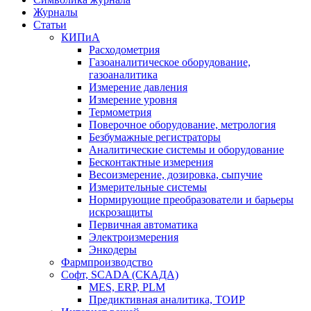
Журналы
Статьи
КИПиА
Расходометрия
Газоаналитическое оборудование,
газоаналитика
Измерение давления
Измерение уровня
Термометрия
Поверочное оборудование, метрология
Безбумажные регистраторы
Аналитические системы и оборудование
Бесконтактные измерения
Весоизмерение, дозировка, сыпучие
Измерительные системы
Нормирующие преобразователи и барьеры
искрозащиты
Первичная автоматика
Электроизмерения
Энкодеры
Фармпроизводство
Софт, SCADA (СКАДА)
MES, ERP, PLM
Предиктивная аналитика, ТОИР