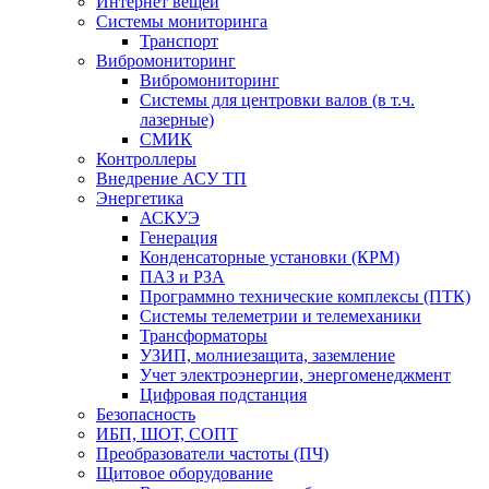
Интернет вещей
Системы мониторинга
Транспорт
Вибромониторинг
Вибромониторинг
Системы для центровки валов (в т.ч.
лазерные)
СМИК
Контроллеры
Внедрение АСУ ТП
Энергетика
АСКУЭ
Генерация
Конденсаторные установки (КРМ)
ПАЗ и РЗА
Программно технические комплексы (ПТК)
Системы телеметрии и телемеханики
Трансформаторы
УЗИП, молниезащита, заземление
Учет электроэнергии, энергоменеджмент
Цифровая подстанция
Безопасность
ИБП, ШОТ, СОПТ
Преобразователи частоты (ПЧ)
Щитовое оборудование