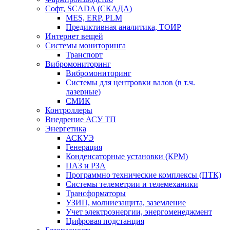
Софт, SCADA (СКАДА)
MES, ERP, PLM
Предиктивная аналитика, ТОИР
Интернет вещей
Системы мониторинга
Транспорт
Вибромониторинг
Вибромониторинг
Системы для центровки валов (в т.ч.
лазерные)
СМИК
Контроллеры
Внедрение АСУ ТП
Энергетика
АСКУЭ
Генерация
Конденсаторные установки (КРМ)
ПАЗ и РЗА
Программно технические комплексы (ПТК)
Системы телеметрии и телемеханики
Трансформаторы
УЗИП, молниезащита, заземление
Учет электроэнергии, энергоменеджмент
Цифровая подстанция