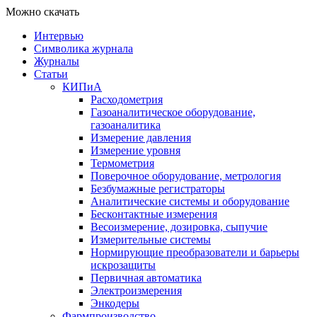
Можно скачать
Интервью
Символика журнала
Журналы
Статьи
КИПиА
Расходометрия
Газоаналитическое оборудование,
газоаналитика
Измерение давления
Измерение уровня
Термометрия
Поверочное оборудование, метрология
Безбумажные регистраторы
Аналитические системы и оборудование
Бесконтактные измерения
Весоизмерение, дозировка, сыпучие
Измерительные системы
Нормирующие преобразователи и барьеры
искрозащиты
Первичная автоматика
Электроизмерения
Энкодеры
Фармпроизводство