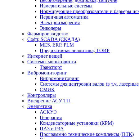
Весоизмерение, дозировка, сыпучие
Измерительные системы
Нормирующие преобразователи и барьеры ис
Первичная автоматика
Электроизмерения
Энкодеры
Фармпроизводство
Софт, SCADA (СКАДА)
MES, ERP, PLM
Предиктивная аналитика, ТОИР
Интернет вещей
Системы мониторинга
Транспорт
Вибромониторинг
Вибромониторинг
Системы для центровки валов (в т.ч. лазерные
СМИК
Контроллеры
Внедрение АСУ ТП
Энергетика
АСКУЭ
Генерация
Конденсаторные установки (КРМ)
ПАЗ и РЗА
Программно технические комплексы (ПТК)