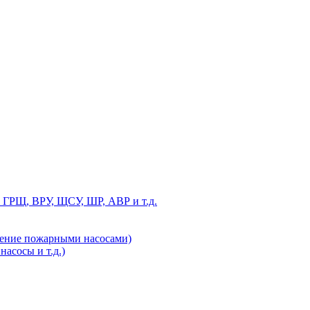
 ГРЩ, ВРУ, ЩСУ, ШР, АВР и т.д.
ление пожарными насосами)
асосы и т.д.)