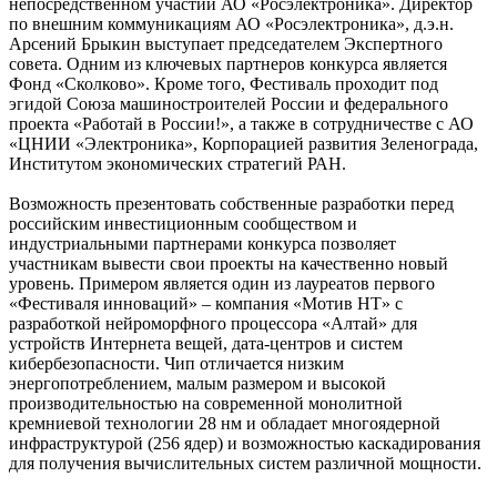
непосредственном участии АО «Росэлектроника». Директор
по внешним коммуникациям АО «Росэлектроника», д.э.н.
Арсений Брыкин выступает председателем Экспертного
совета. Одним из ключевых партнеров конкурса является
Фонд «Сколково». Кроме того, Фестиваль проходит под
эгидой Союза машиностроителей России и федерального
проекта «Работай в России!», а также в сотрудничестве с АО
«ЦНИИ «Электроника», Корпорацией развития Зеленограда,
Институтом экономических стратегий РАН.
Возможность презентовать собственные разработки перед
российским инвестиционным сообществом и
индустриальными партнерами конкурса позволяет
участникам вывести свои проекты на качественно новый
уровень. Примером является один из лауреатов первого
«Фестиваля инноваций» – компания «Мотив НТ» с
разработкой нейроморфного процессора «Алтай» для
устройств Интернета вещей, дата-центров и систем
кибербезопасности. Чип отличается низким
энергопотреблением, малым размером и высокой
производительностью на современной монолитной
кремниевой технологии 28 нм и обладает многоядерной
инфраструктурой (256 ядер) и возможностью каскадирования
для получения вычислительных систем различной мощности.