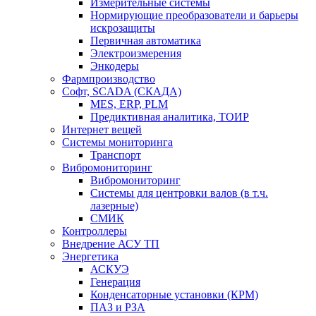
Измерительные системы
Нормирующие преобразователи и барьеры
искрозащиты
Первичная автоматика
Электроизмерения
Энкодеры
Фармпроизводство
Софт, SCADA (СКАДА)
MES, ERP, PLM
Предиктивная аналитика, ТОИР
Интернет вещей
Системы мониторинга
Транспорт
Вибромониторинг
Вибромониторинг
Системы для центровки валов (в т.ч.
лазерные)
СМИК
Контроллеры
Внедрение АСУ ТП
Энергетика
АСКУЭ
Генерация
Конденсаторные установки (КРМ)
ПАЗ и РЗА