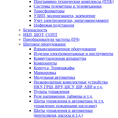
Программно технические комплексы (ПТК)
Системы телеметрии и телемеханики
Трансформаторы
УЗИП, молниезащита, заземление
Учет электроэнергии, энергоменеджмент
Цифровая подстанция
Безопасность
ИБП, ШОТ, СОПТ
Преобразователи частоты (ПЧ)
Щитовое оборудование
Взрывозащищенное оборудование
Изделия электромонтажные и инструменты
Коммутационная аппаратура
Компоненты
Корпуса, Термошкафы
Маркировка
Модульная автоматика
Низковольтные комплектные устройства
НКУ, ГРЩ, ВРУ, ЩСУ, ШР, АВР и т.д.
Пульты управления
Реле напряжения, таймеры и т.д.
Щиты управления и автоматики (в т.ч.
управление пожарными насосами)
Щиты управления и автоматики
(вентиляция, насосы и т.д.)