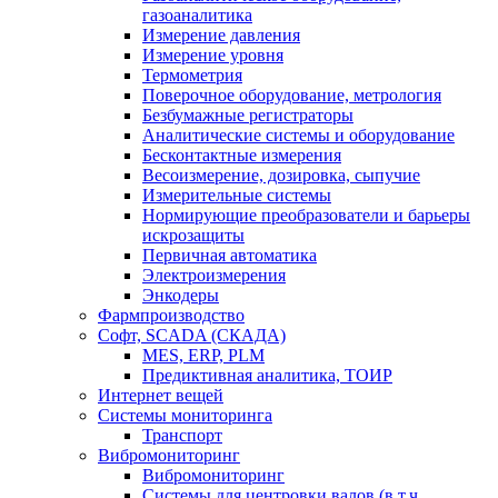
газоаналитика
Измерение давления
Измерение уровня
Термометрия
Поверочное оборудование, метрология
Безбумажные регистраторы
Аналитические системы и оборудование
Бесконтактные измерения
Весоизмерение, дозировка, сыпучие
Измерительные системы
Нормирующие преобразователи и барьеры
искрозащиты
Первичная автоматика
Электроизмерения
Энкодеры
Фармпроизводство
Софт, SCADA (СКАДА)
MES, ERP, PLM
Предиктивная аналитика, ТОИР
Интернет вещей
Системы мониторинга
Транспорт
Вибромониторинг
Вибромониторинг
Системы для центровки валов (в т.ч.