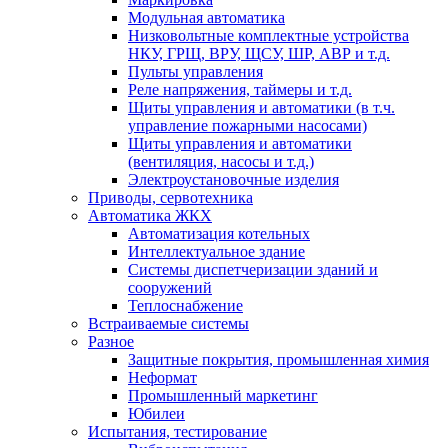
Модульная автоматика
Низковольтные комплектные устройства
НКУ, ГРЩ, ВРУ, ЩСУ, ШР, АВР и т.д.
Пульты управления
Реле напряжения, таймеры и т.д.
Щиты управления и автоматики (в т.ч.
управление пожарными насосами)
Щиты управления и автоматики
(вентиляция, насосы и т.д.)
Электроустановочные изделия
Приводы, сервотехника
Автоматика ЖКХ
Автоматизация котельных
Интеллектуальное здание
Системы диспетчеризации зданий и
сооружений
Теплоснабжение
Встраиваемые системы
Разное
Защитные покрытия, промышленная химия
Неформат
Промышленный маркетинг
Юбилеи
Испытания, тестирование