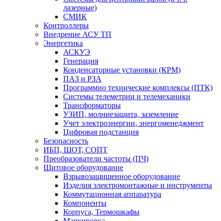
лазерные)
СМИК
Контроллеры
Внедрение АСУ ТП
Энергетика
АСКУЭ
Генерация
Конденсаторные установки (КРМ)
ПАЗ и РЗА
Программно технические комплексы (ПТК)
Системы телеметрии и телемеханики
Трансформаторы
УЗИП, молниезащита, заземление
Учет электроэнергии, энергоменеджмент
Цифровая подстанция
Безопасность
ИБП, ШОТ, СОПТ
Преобразователи частоты (ПЧ)
Щитовое оборудование
Взрывозащищенное оборудование
Изделия электромонтажные и инструменты
Коммутационная аппаратура
Компоненты
Корпуса, Термошкафы
Маркировка