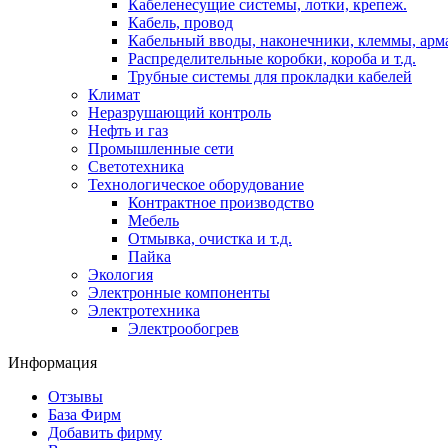
Кабеленесущие системы, лотки, крепеж.
Кабель, провод
Кабельный вводы, наконечники, клеммы, арм
Распределительные коробки, короба и т.д.
Трубные системы для прокладки кабелей
Климат
Неразрушающий контроль
Нефть и газ
Промышленные сети
Светотехника
Технологическое оборудование
Контрактное производство
Мебель
Отмывка, очистка и т.д.
Пайка
Экология
Электронные компоненты
Электротехника
Электрообогрев
Информация
Отзывы
База Фирм
Добавить фирму