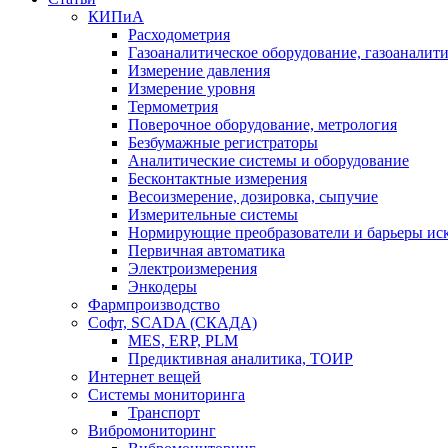
КИПиА
Расходометрия
Газоаналитическое оборудование, газоаналит
Измерение давления
Измерение уровня
Термометрия
Поверочное оборудование, метрология
Безбумажные регистраторы
Аналитические системы и оборудование
Бесконтактные измерения
Весоизмерение, дозировка, сыпучие
Измерительные системы
Нормирующие преобразователи и барьеры ис
Первичная автоматика
Электроизмерения
Энкодеры
Фармпроизводство
Софт, SCADA (СКАДА)
MES, ERP, PLM
Предиктивная аналитика, ТОИР
Интернет вещей
Системы мониторинга
Транспорт
Вибромониторинг