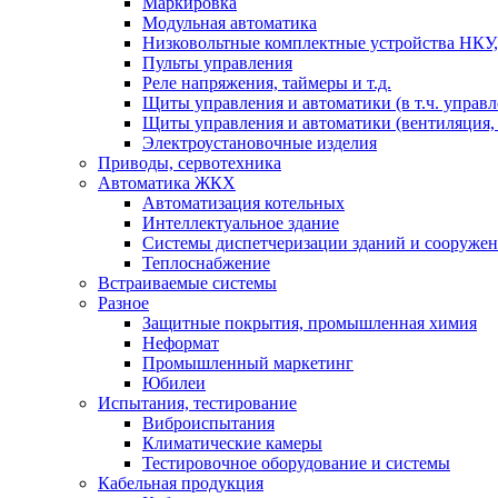
Маркировка
Модульная автоматика
Низковольтные комплектные устройства НКУ,
Пульты управления
Реле напряжения, таймеры и т.д.
Щиты управления и автоматики (в т.ч. управ
Щиты управления и автоматики (вентиляция, н
Электроустановочные изделия
Приводы, сервотехника
Автоматика ЖКХ
Автоматизация котельных
Интеллектуальное здание
Системы диспетчеризации зданий и сооруже
Теплоснабжение
Встраиваемые системы
Разное
Защитные покрытия, промышленная химия
Неформат
Промышленный маркетинг
Юбилеи
Испытания, тестирование
Виброиспытания
Климатические камеры
Тестировочное оборудование и системы
Кабельная продукция