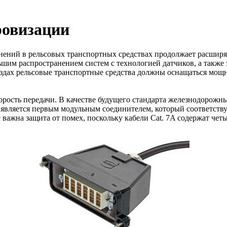
ровизации
нений в рельсовых транспортных средствах продолжает расшир
им распространением систем с технологией датчиков, а также
ездах рельсовые транспортные средства должны оснащаться мощ
рость передачи. В качестве будущего стандарта железнодорожн
t является первым модульным соединителем, который соответств
 важна защита от помех, поскольку кабели Cat. 7A содержат чет