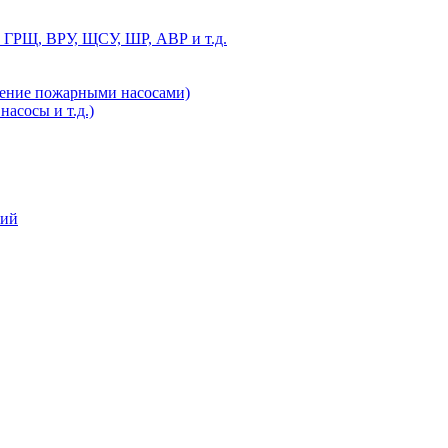
 ГРЩ, ВРУ, ЩСУ, ШР, АВР и т.д.
ление пожарными насосами)
асосы и т.д.)
ний