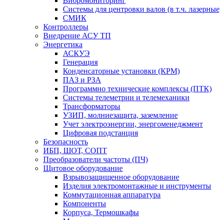
Вибромониторинг
Системы для центровки валов (в т.ч. лазерные
СМИК
Контроллеры
Внедрение АСУ ТП
Энергетика
АСКУЭ
Генерация
Конденсаторные установки (КРМ)
ПАЗ и РЗА
Программно технические комплексы (ПТК)
Системы телеметрии и телемеханики
Трансформаторы
УЗИП, молниезащита, заземление
Учет электроэнергии, энергоменеджмент
Цифровая подстанция
Безопасность
ИБП, ШОТ, СОПТ
Преобразователи частоты (ПЧ)
Щитовое оборудование
Взрывозащищенное оборудование
Изделия электромонтажные и инструменты
Коммутационная аппаратура
Компоненты
Корпуса, Термошкафы