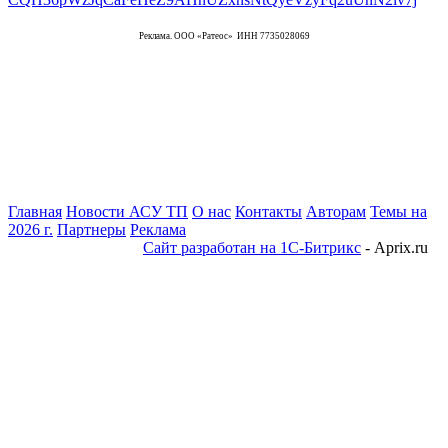
Реклама. ООО «Ратеос» ИНН 7735028069
Главная
Новости АСУ ТП
О нас
Контакты
Авторам
Темы на
2026 г.
Партнеры
Реклама
Сайт разработан на 1С-Битрикс
- Aprix.ru