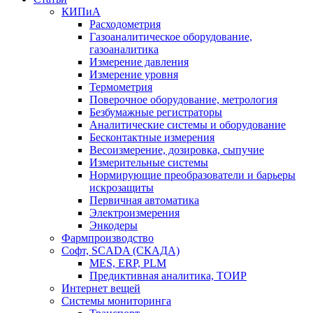
КИПиА
Расходометрия
Газоаналитическое оборудование,
газоаналитика
Измерение давления
Измерение уровня
Термометрия
Поверочное оборудование, метрология
Безбумажные регистраторы
Аналитические системы и оборудование
Бесконтактные измерения
Весоизмерение, дозировка, сыпучие
Измерительные системы
Нормирующие преобразователи и барьеры
искрозащиты
Первичная автоматика
Электроизмерения
Энкодеры
Фармпроизводство
Софт, SCADA (СКАДА)
MES, ERP, PLM
Предиктивная аналитика, ТОИР
Интернет вещей
Системы мониторинга