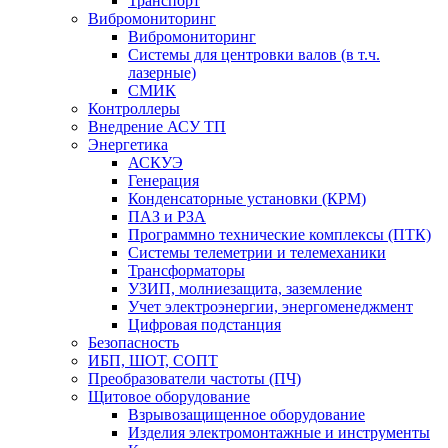
Транспорт
Вибромониторинг
Вибромониторинг
Системы для центровки валов (в т.ч.
лазерные)
СМИК
Контроллеры
Внедрение АСУ ТП
Энергетика
АСКУЭ
Генерация
Конденсаторные установки (КРМ)
ПАЗ и РЗА
Программно технические комплексы (ПТК)
Системы телеметрии и телемеханики
Трансформаторы
УЗИП, молниезащита, заземление
Учет электроэнергии, энергоменеджмент
Цифровая подстанция
Безопасность
ИБП, ШОТ, СОПТ
Преобразователи частоты (ПЧ)
Щитовое оборудование
Взрывозащищенное оборудование
Изделия электромонтажные и инструменты