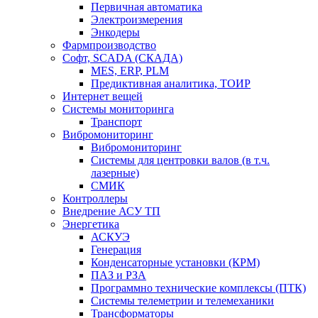
Первичная автоматика
Электроизмерения
Энкодеры
Фармпроизводство
Софт, SCADA (СКАДА)
MES, ERP, PLM
Предиктивная аналитика, ТОИР
Интернет вещей
Системы мониторинга
Транспорт
Вибромониторинг
Вибромониторинг
Системы для центровки валов (в т.ч.
лазерные)
СМИК
Контроллеры
Внедрение АСУ ТП
Энергетика
АСКУЭ
Генерация
Конденсаторные установки (КРМ)
ПАЗ и РЗА
Программно технические комплексы (ПТК)
Системы телеметрии и телемеханики
Трансформаторы