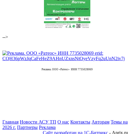
-->
Реклама. ООО «Ратеос» ИНН 7735028069
Главная
Новости АСУ ТП
О нас
Контакты
Авторам
Темы на
2026 г.
Партнеры
Реклама
Сайт разработан на 1С-Битрикс
- Aprix.ru