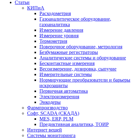
Статьи
КИПиА
Расходометрия
Газоаналитическое оборудование,
газоаналитика
Измерение давления
Измерение уровня
Термометрия
Поверочное оборудование, метрология
Безбумажные регистраторы
Аналитические системы и оборудование
Бесконтактные измерения
Весоизмерение, дозировка, сыпучие
Измерительные системы
Нормирующие преобразователи и барьеры
искрозащиты
Первичная автоматика
Электроизмерения
Энкодеры
Фармпроизводство
Софт, SCADA (СКАДА)
MES, ERP, PLM
Предиктивная аналитика, ТОИР
Интернет вещей
Системы мониторинга