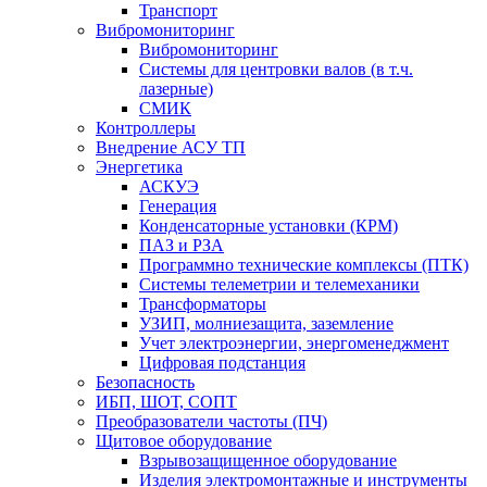
Транспорт
Вибромониторинг
Вибромониторинг
Системы для центровки валов (в т.ч.
лазерные)
СМИК
Контроллеры
Внедрение АСУ ТП
Энергетика
АСКУЭ
Генерация
Конденсаторные установки (КРМ)
ПАЗ и РЗА
Программно технические комплексы (ПТК)
Системы телеметрии и телемеханики
Трансформаторы
УЗИП, молниезащита, заземление
Учет электроэнергии, энергоменеджмент
Цифровая подстанция
Безопасность
ИБП, ШОТ, СОПТ
Преобразователи частоты (ПЧ)
Щитовое оборудование
Взрывозащищенное оборудование
Изделия электромонтажные и инструменты